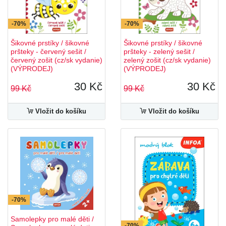
-70%
-70%
Šikovné prstíky / šikovné
Šikovné prstíky / šikovné
pršteky - červený sešit /
pršteky - zelený sešit /
červený zošit (cz/sk vydanie)
zelený zošit (cz/sk vydanie)
(VÝPRODEJ)
(VÝPRODEJ)
30 Kč
30 Kč
99 Kč
99 Kč
Vložit do košíku
Vložit do košíku
-70%
Samolepky pro malé děti /
-70%