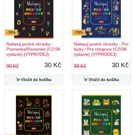
-70%
-70%
Nalepuj pestré obrázky -
Nalepuj pestré obrázky - Pro
Písmenka/Písmenká (CZ/SK
kluky / Pre chlapcov (CZ/SK
vydanie) (VÝPRODEJ)
vydanie) (VÝPRODEJ)
30 Kč
30 Kč
99 Kč
99 Kč
Vložit do košíku
Vložit do košíku