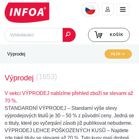
KOŠÍK
Výprodej
FILTR
(1653)
Výprodej
V sekci VÝPRODEJ nabízíme přehled zboží se slevami až
70 %.
STANDARDNÍ VÝPRODEJ
– Standarní výše slevy
výprodejových titulů je
30 – 50 % z původní ceny
. Jedná se
o tituly, které po vyčerpání zásob již publikovat nebudeme.
VÝPRODEJ LEHCE POŠKOZENÝCH KUSŮ
– Najdete
zde také
tituly se slevami až 70 %
. Tyto kusy mají drobné