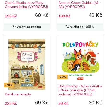
Česká říkadla se zvířátky -
Anne of Green Gables (A1 -
Červená kniha (VÝPRODEJ)
A2) (VÝPRODEJ)
60 Kč
42 Kč
199 Kč
139 Kč
Vložit do košíku
Vložit do košíku
-70%
-70%
Dolepovačky - Naše zvířátka
/ Naše zvieratká (CZ/SK
Deník na recepty
vydanie) (VÝPRODEJ)
69 Kč
30 Kč
229 Kč
99 Kč