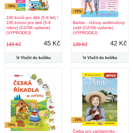
-70%
-70%
100 kvízů pro děti (5-6 let) /
100 kvízov pre deti (5-6
Barbie - růžový sešit/ružový
rokov) (CZ/SK vydanie)
zošit (CZ/SK vydanie)
(VÝPRODEJ)
(VÝPRODEJ)
45 Kč
42 Kč
149 Kč
139 Kč
Vložit do košíku
Vložit do košíku
-70%
-70%
Četba pro začátečníky -