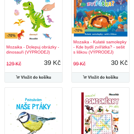
-70%
-70%
Mozaika - Kulaté samolepky
Mozaika - Dolepuj obrázky -
- Kde bydlí zvířátka? - sešit
dinosauři (VÝPRODEJ)
s liškou (VÝPRODEJ)
39 Kč
30 Kč
129 Kč
99 Kč
Vložit do košíku
Vložit do košíku