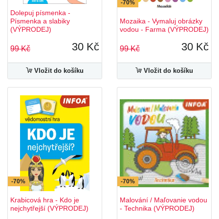
-70%
Dolepuj písmenka -
Písmenka a slabiky
Mozaika - Vymaluj obrázky
(VÝPRODEJ)
vodou - Farma (VÝPRODEJ)
30 Kč
30 Kč
99 Kč
99 Kč
Vložit do košíku
Vložit do košíku
-70%
-70%
Krabicová hra - Kdo je
Malování / Maľovanie vodou
nejchytřejší (VÝPRODEJ)
- Technika (VÝPRODEJ)