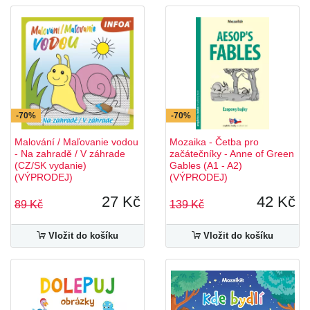
-70%
-70%
Malování / Maľovanie vodou
Mozaika - Četba pro
- Na zahradě / V záhrade
začátečníky - Anne of Green
(CZ/SK vydanie)
Gables (A1 - A2)
(VÝPRODEJ)
(VÝPRODEJ)
27 Kč
42 Kč
89 Kč
139 Kč
Vložit do košíku
Vložit do košíku