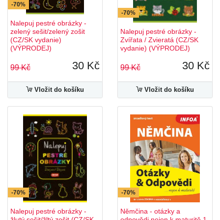
-70%
-70%
Nalepuj pestré obrázky -
zelený sešit/zelený zošit
Nalepuj pestré obrázky -
(CZ/SK vydanie)
Zvířata / Zvieratá (CZ/SK
(VÝPRODEJ)
vydanie) (VÝPRODEJ)
30 Kč
30 Kč
99 Kč
99 Kč
Vložit do košíku
Vložit do košíku
-70%
-70%
Nalepuj pestré obrázky -
Němčina - otázky a
žlutý sešit/žltý zošit (CZ/SK
odpovědi nejen k maturitě 1.