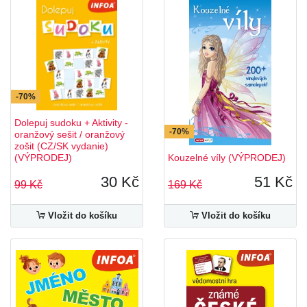
-70%
Dolepuj sudoku + Aktivity -
-70%
oranžový sešit / oranžový
zošit (CZ/SK vydanie)
(VÝPRODEJ)
Kouzelné víly (VÝPRODEJ)
30 Kč
51 Kč
99 Kč
169 Kč
Vložit do košíku
Vložit do košíku