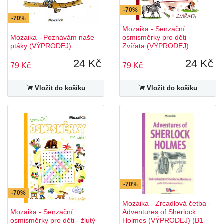
-70%
-70%
Mozaika - Senzační
Mozaika - Poznávám naše
osmisměrky pro děti -
ptáky (VÝPRODEJ)
Zvířata (VÝPRODEJ)
24 Kč
24 Kč
79 Kč
79 Kč
Vložit do košíku
Vložit do košíku
-70%
-70%
Mozaika - Zrcadlová četba -
Mozaika - Senzační
Adventures of Sherlock
osmisměrky pro děti - žlutý
Holmes (VÝPRODEJ) (B1-