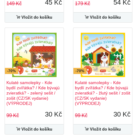
45 Kč
54 Kč
149 Kč
179 Kč
Vložit do košíku
Vložit do košíku
-70%
-70%
Kulaté samolepky - Kde
Kulaté samolepky - Kde
bydlí zvířátka? / Kde bývajú
bydlí zvířátka? / Kde bývajú
zvieratká? - zelený sešit /
zvieratká? - žlutý sešit / zošit
zošit (CZ/SK vydanie)
(CZ/SK vydanie)
(VÝPRODEJ)
(VÝPRODEJ)
30 Kč
30 Kč
99 Kč
99 Kč
Vložit do košíku
Vložit do košíku