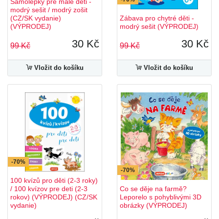
Samolepky pre malé deti -
modrý sešit / modrý zošit
(CZ/SK vydanie)
Zábava pro chytré děti -
(VÝPRODEJ)
modrý sešit (VÝPRODEJ)
30 Kč
30 Kč
99 Kč
99 Kč
Vložit do košíku
Vložit do košíku
-70%
-70%
100 kvízů pro děti (2-3 roky)
/ 100 kvízov pre deti (2-3
Co se děje na farmě?
rokov) (VÝPRODEJ) (CZ/SK
Leporelo s pohyblivými 3D
vydanie)
obrázky (VÝPRODEJ)