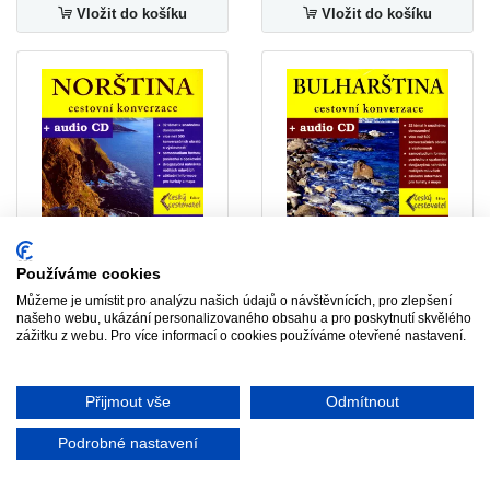
Vložit do košíku
Vložit do košíku
-70%
-70%
Používáme cookies
18. Norština - cestovní
20. Bulharština - cestovní
Můžeme je umístit pro analýzu našich údajů o návštěvnících, pro zlepšení
konverzace + CD
konverzace + CD
našeho webu, ukázání personalizovaného obsahu a pro poskytnutí skvělého
(VÝPRODEJ)
(VÝPRODEJ)
zážitku z webu. Pro více informací o cookies používáme otevřené nastavení.
75 Kč
75 Kč
249 Kč
249 Kč
Přijmout vše
Odmítnout
Vložit do košíku
Vložit do košíku
Podrobné nastavení