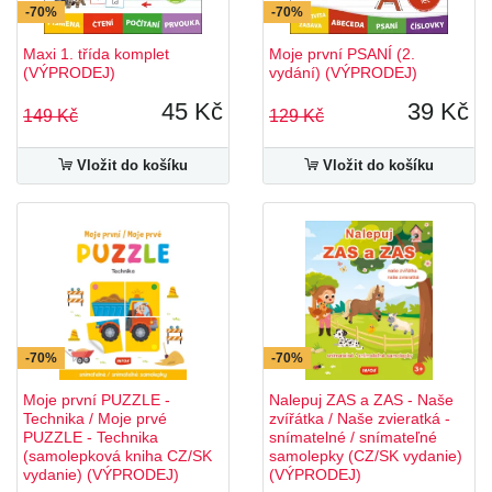
-70%
-70%
Maxi 1. třída komplet
Moje první PSANÍ (2.
(VÝPRODEJ)
vydání) (VÝPRODEJ)
45 Kč
39 Kč
149 Kč
129 Kč
Vložit do košíku
Vložit do košíku
-70%
-70%
Moje první PUZZLE -
Nalepuj ZAS a ZAS - Naše
Technika / Moje prvé
zvířátka / Naše zvieratká -
PUZZLE - Technika
snímatelné / snímateľné
(samolepková kniha CZ/SK
samolepky (CZ/SK vydanie)
vydanie) (VÝPRODEJ)
(VÝPRODEJ)