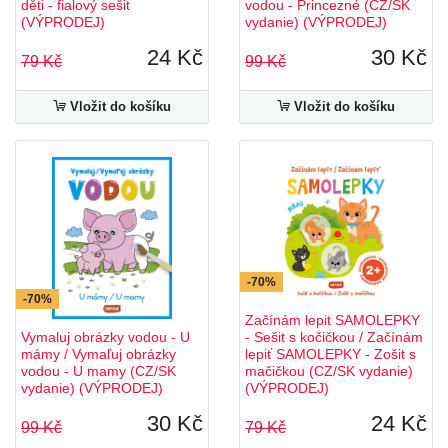
děti - fialový sešit
vodou - Princezné (CZ/SK
(VÝPRODEJ)
vydanie) (VÝPRODEJ)
24 Kč
30 Kč
79 Kč
99 Kč
Vložit do košíku
Vložit do košíku
-70%
-70%
Začínám lepit SAMOLEPKY
Vymaluj obrázky vodou - U
- Sešit s kočičkou / Začínám
mámy / Vymaľuj obrázky
lepiť SAMOLEPKY - Zošit s
vodou - U mamy (CZ/SK
mačičkou (CZ/SK vydanie)
vydanie) (VÝPRODEJ)
(VÝPRODEJ)
30 Kč
24 Kč
99 Kč
79 Kč