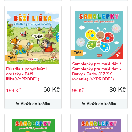
-70%
-70%
Samolepky pro malé děti /
Říkadla s pohyblivými
Samolepky pre malé deti -
obrázky - Běží
Barvy / Farby (CZ/SK
liška(VÝPRODEJ)
vydanie) (VÝPRODEJ)
60 Kč
30 Kč
199 Kč
99 Kč
Vložit do košíku
Vložit do košíku