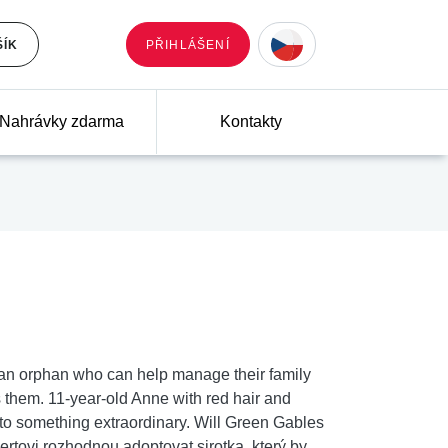
ŠÍK
PŘIHLÁŠENÍ
Nahrávky zdarma
Kontakty
an orphan who can help manage their family
s them. 11-year-old Anne with red hair and
to something extraordinary. Will Green Gables
tovi rozhodnou adoptovat sirotka, který by