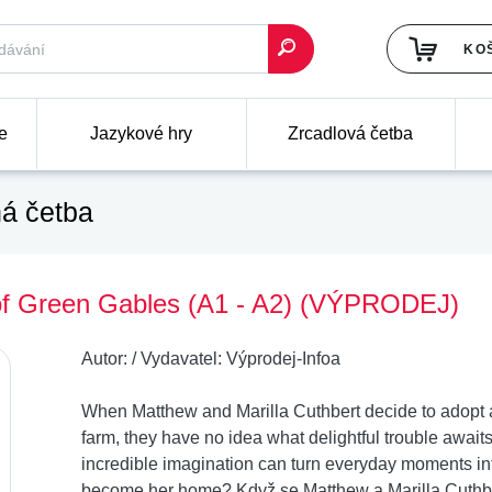
KO
e
Jazykové hry
Zrcadlová četba
á četba
 of Green Gables (A1 - A2) (VÝPRODEJ)
Autor:
/
Vydavatel:
Výprodej-Infoa
When Matthew and Marilla Cuthbert decide to adopt 
farm, they have no idea what delightful trouble await
incredible imagination can turn everyday moments in
become her home? Když se Matthew a Marilla Cuthber