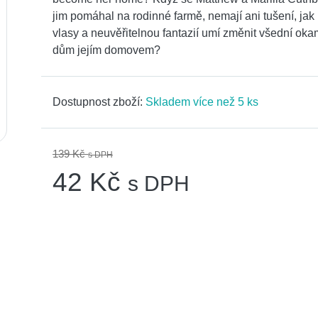
jim pomáhal na rodinné farmě, nemají ani tušení, jak 
vlasy a neuvěřitelnou fantazií umí změnit všední ok
dům jejím domovem?
Dostupnost zboží:
Skladem více než 5 ks
139 Kč
s DPH
42 Kč
s DPH