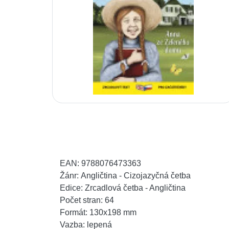
EAN:
9788076473363
Žánr:
Angličtina - Cizojazyčná četba
Edice:
Zrcadlová četba - Angličtina
Počet stran:
64
Formát:
130x198 mm
Vazba:
lepená