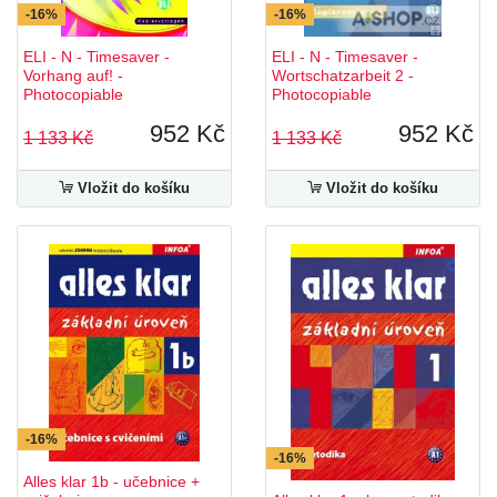
-16%
-16%
ELI - N - Timesaver -
ELI - N - Timesaver -
Vorhang auf! -
Wortschatzarbeit 2 -
Photocopiable
Photocopiable
952 Kč
952 Kč
1 133 Kč
1 133 Kč
Vložit do košíku
Vložit do košíku
-16%
-16%
Alles klar 1b - učebnice +