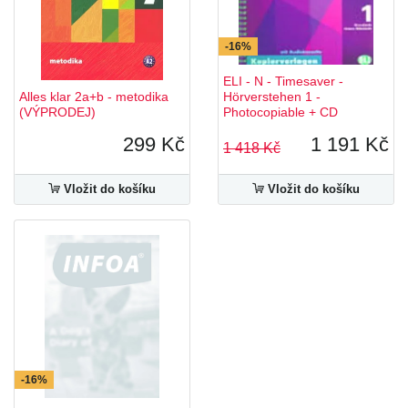
-16%
ELI - N - Timesaver -
Alles klar 2a+b - metodika
Hörverstehen 1 -
(VÝPRODEJ)
Photocopiable + CD
299 Kč
1 191 Kč
1 418 Kč
Vložit do košíku
Vložit do košíku
-16%