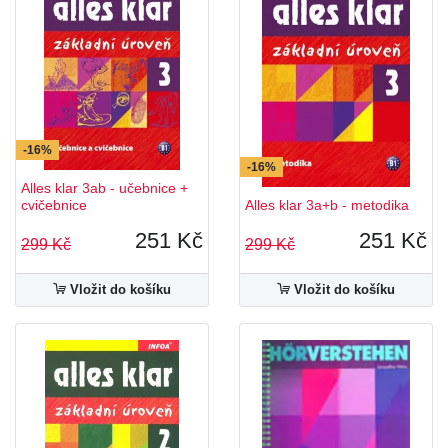
-16%
-16%
Alles klar 3ab - učebnice +
cvičebnice
Alles klar 3a+b - metodika
251 Kč
251 Kč
299 Kč
299 Kč
Vložit do košíku
Vložit do košíku