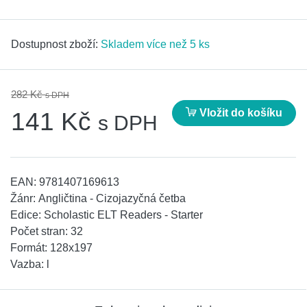
Dostupnost zboží:
Skladem více než 5 ks
282 Kč
s DPH
Vložit do košíku
141 Kč
s DPH
EAN:
9781407169613
Žánr:
Angličtina - Cizojazyčná četba
Edice:
Scholastic ELT Readers - Starter
Počet stran:
32
Formát:
128x197
Vazba:
l