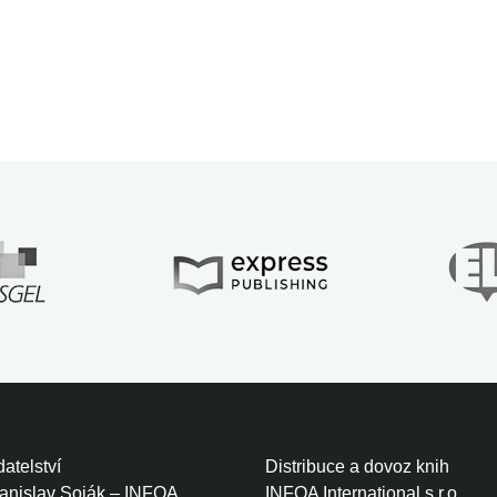
atelství
Distribuce a dovoz knih
tanislav Soják – INFOA
INFOA International s.r.o.