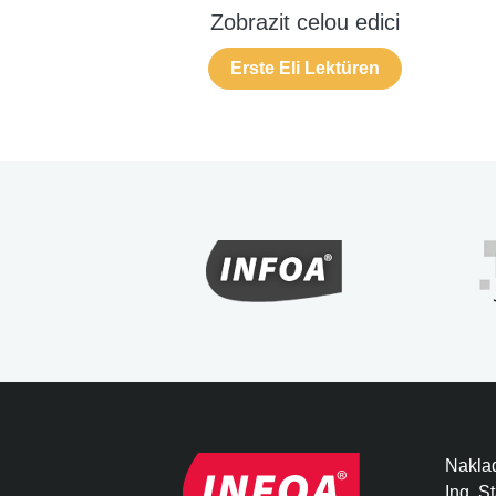
Zobrazit celou edici
Erste Eli Lektüren
Naklad
Ing. S