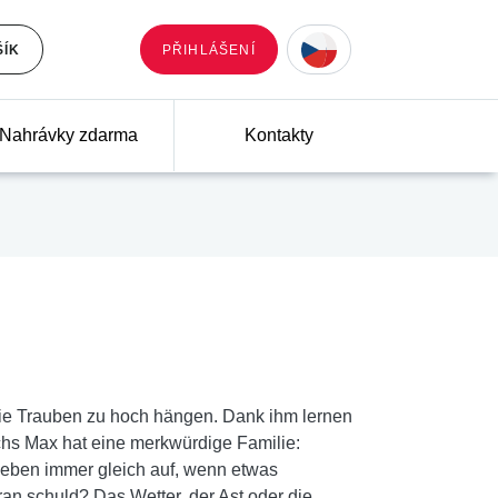
ŠÍK
PŘIHLÁŠENÍ
Nahrávky zdarma
Kontakty
die Trauben zu hoch hängen. Dank ihm lernen
chs Max hat eine merkwürdige Familie:
 geben immer gleich auf, wenn etwas
aran schuld? Das Wetter, der Ast oder die