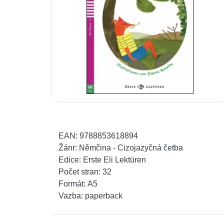
EAN:
9788853618894
Žánr:
Němčina - Cizojazyčná četba
Edice:
Erste Eli Lektüren
Počet stran:
32
Formát:
A5
Vazba:
paperback