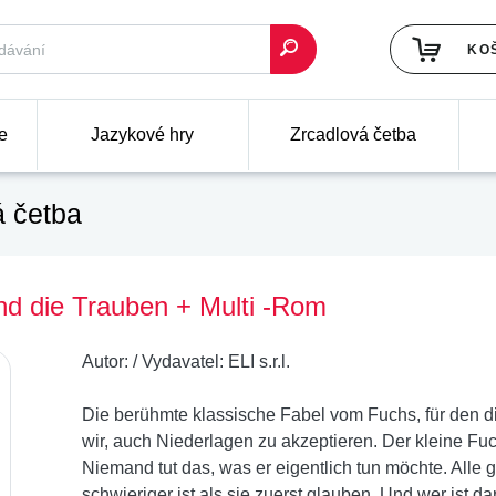
KO
e
Jazykové hry
Zrcadlová četba
 četba
und die Trauben + Multi -Rom
Autor:
/
Vydavatel:
ELI s.r.l.
Die berühmte klassische Fabel vom Fuchs, für den 
wir, auch Niederlagen zu akzeptieren. Der kleine Fu
Niemand tut das, was er eigentlich tun möchte. Alle
schwieriger ist als sie zuerst glauben. Und wer ist d