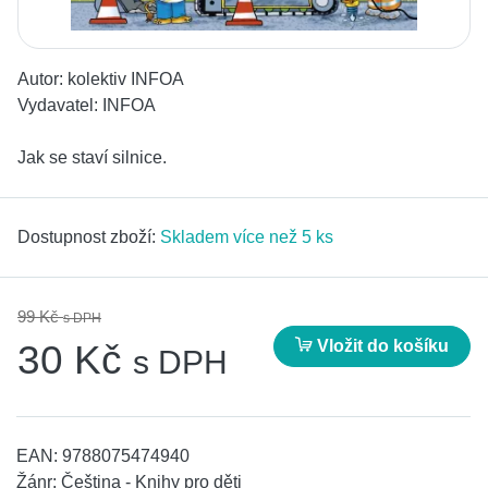
Autor:
kolektiv INFOA
Vydavatel:
INFOA
Jak se staví silnice.
Dostupnost zboží:
Skladem více než 5 ks
99 Kč
s DPH
Vložit do košíku
30 Kč
s DPH
EAN:
9788075474940
Žánr:
Čeština - Knihy pro děti