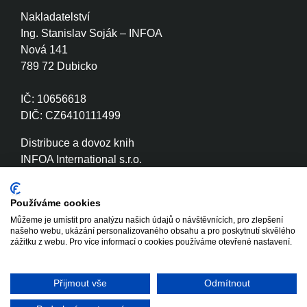
Nakladatelství
Ing. Stanislav Soják – INFOA
Nová 141
789 72 Dubicko
IČ: 10656618
DIČ: CZ6410111499
Distribuce a dovoz knih
INFOA International s.r.o.
Družstevní 280
789 72 Dubicko
Používáme cookies
Můžeme je umístit pro analýzu našich údajů o návštěvnících, pro zlepšení
IČ: 26870886
našeho webu, ukázání personalizovaného obsahu a pro poskytnutí skvělého
DIČ: CZ26870886
zážitku z webu. Pro více informací o cookies používáme otevřené nastavení.
Přijmout vše
Odmítnout
Copyright © 2020 - 2026 INFOA
Tvorba www stránek