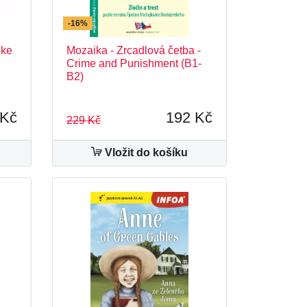
-16%
ike
Mozaika - Zrcadlová četba -
Crime and Punishment (B1-
B2)
 Kč
192 Kč
229 Kč
Vložit do košíku