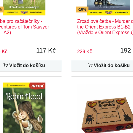
%
-16%
ba pro začátečníky -
Zrcadlová četba - Murder 
entures of Tom Sawyer
the Orient Express B1-B2
 - A2)
(Vražda v Orient Expressu
117 Kč
192
 Kč
229 Kč
Vložit do košíku
Vložit do košíku