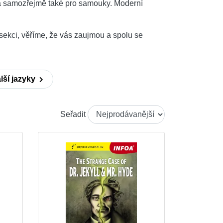
l a samozřejmě také pro samouky. Moderní
sekci, věříme, že vás zaujmou a spolu se
lší jazyky
Seřadit