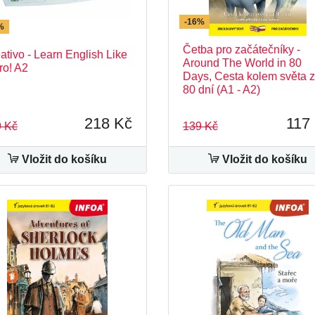
-16%
%
Četba pro začátečníky -
ativo - Learn English Like
Around The World in 80
ro! A2
Days, Cesta kolem světa 
80 dní (A1 - A2)
218 Kč
117
 Kč
139 Kč
Vložit do košíku
Vložit do košíku