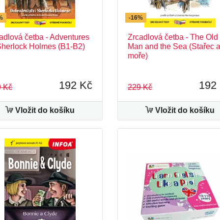
%
-16%
adlová četba - Adventures
Zrcadlová četba - The Old
Sherlock Holmes (B1-B2)
Man and the Sea (Stařec 
moře)
192 Kč
192
 Kč
229 Kč
Vložit do košíku
Vložit do košíku