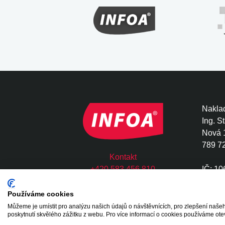
Naklad
Ing. S
Nová 
789 7
Kontakt
+420 583 456 810
IČ: 1
infoa@infoa.cz
DIČ: 
Používáme cookies
Můžeme je umístit pro analýzu našich údajů o návštěvnících, pro zlepšení na
Copyright © 2020 - 2026 INFOA International s.
poskytnutí skvělého zážitku z webu. Pro více informací o cookies používáme ote