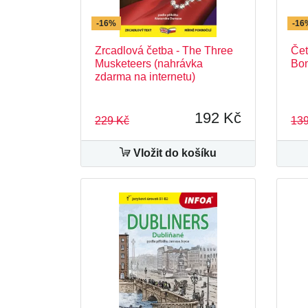
-16%
-16
Zrcadlová četba - The Three
Čet
Musketeers (nahrávka
Bon
zdarma na internetu)
192 Kč
229 Kč
139
Vložit do košíku