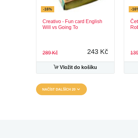
-16%
-16
Creativo - Fun card English
Čet
Will vs Going To
Rob
243 Kč
289 Kč
139
Vložit do košíku
NAČÍST DALŠÍCH 20