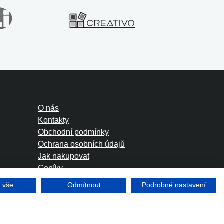
O nás
Kontakty
Obchodní podmínky
Ochrana osobních údajů
Jak nakupovat
Ceníky
Foreign Rights
t vše
Odmítnout
Podrobné nastavení
Tvorba www stránek
Winternet