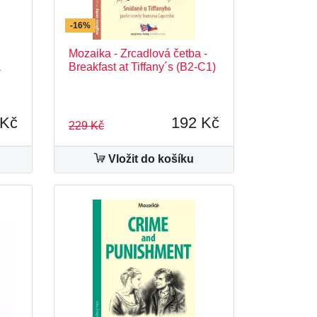
-16%
Mozaika - Zrcadlová četba -
a
Breakfast at Tiffany´s (B2-C1)
 Kč
192 Kč
229 Kč
Vložit do košíku