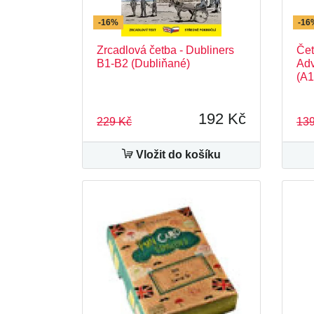
-16%
-16
Zrcadlová četba - Dubliners
Čet
B1-B2 (Dubliňané)
Adv
(A1
192 Kč
229 Kč
139
Vložit do košíku