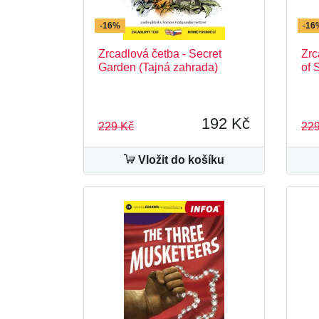
-16%
-16
Zrcadlová četba - Secret
Zrc
Garden (Tajná zahrada)
of 
192 Kč
229 Kč
229
Vložit do košíku