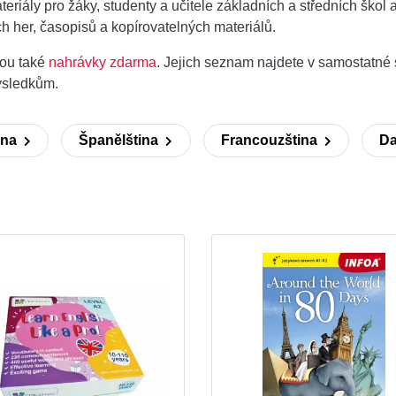
teriály pro žáky, studenty a učitele základních a středních ško
h her, časopisů a kopírovatelných materiálů.
sou také
nahrávky zdarma
. Jejich seznam najdete v samostatné 
ýsledkům.
ina
Španělština
Francouzština
Da