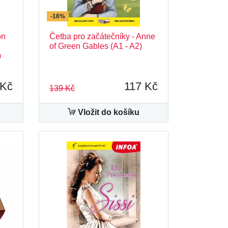
-16%
on
Četba pro začátečníky - Anne
of Green Gables (A1 - A2)
)
 Kč
117 Kč
139 Kč
Vložit do košíku