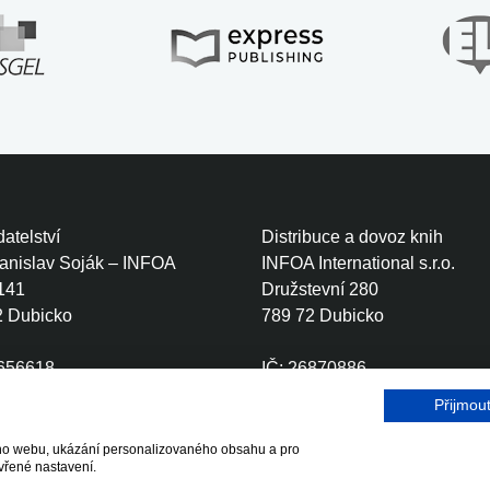
atelství
Distribuce a dovoz knih
tanislav Soják – INFOA
INFOA International s.r.o.
141
Družstevní 280
2 Dubicko
789 72 Dubicko
0656618
IČ: 26870886
CZ6410111499
DIČ: CZ26870886
Přijmou
šeho webu, ukázání personalizovaného obsahu a pro
r.o.
vřené nastavení.