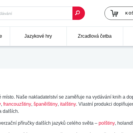
KO
e
Jazykové hry
Zrcadlová četba
 místo. Naše nakladatelství se zaměřuje na vydávání knih a do
y
,
francouzštiny
,
španělštiny
,
italštiny
. Vlastní produkci doplňu
 dalších.
verzační příručky dalších jazyků celého světa –
polštiny
, holandš