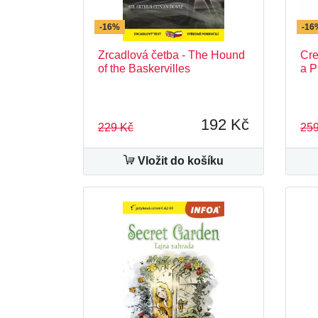
-16%
-16
Zrcadlová četba - The Hound
Cre
of the Baskervilles
a P
192 Kč
229 Kč
259
Vložit do košíku