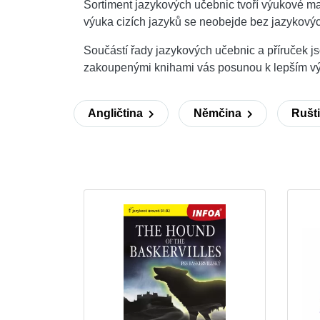
Sortiment jazykových učebnic tvoří výukové ma
výuka cizích jazyků se neobejde bez jazykovýc
Součástí řady jazykových učebnic a příruček j
zakoupenými knihami vás posunou k lepším v
Angličtina
Němčina
Rušt