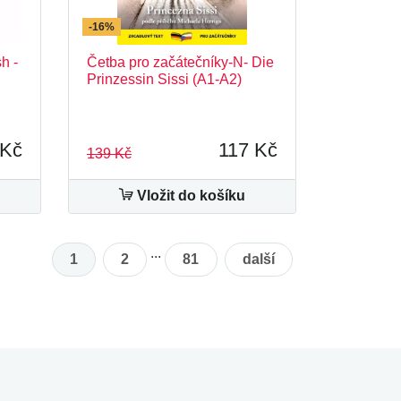
-16%
h -
Četba pro začátečníky-N- Die
Prinzessin Sissi (A1-A2)
 Kč
117 Kč
139 Kč
Vložit do košíku
...
1
2
81
další