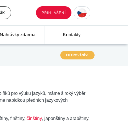
ŠÍK
PŘIHLÁŠENÍ
Nahrávky zdarma
Kontakty
FILTROVÁNÍ
plňků pro výuku jazyků, máme široký výběr
jeme nabídkou předních jazykových
tiny, finštiny,
čínštiny
, japonštiny a arabštiny.