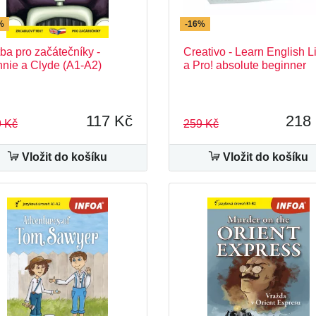
%
-16%
ba pro začátečníky -
Creativo - Learn English L
nie a Clyde (A1-A2)
a Pro! absolute beginner
117 Kč
218
 Kč
259 Kč
Vložit do košíku
Vložit do košíku