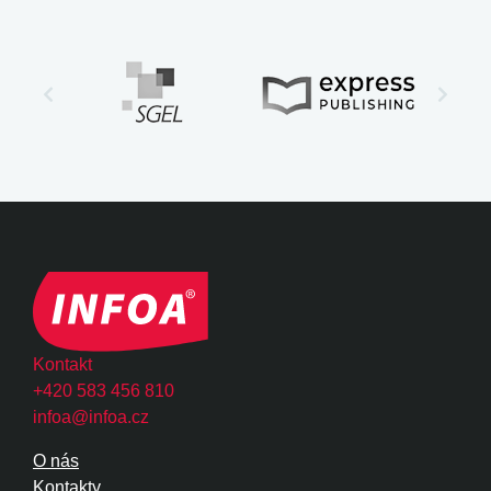
Kontakt
+420 583 456 810
infoa@infoa.cz
O nás
Kontakty