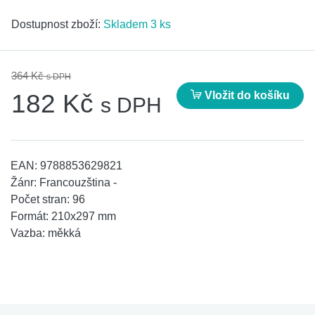
Dostupnost zboží:
Skladem 3 ks
364 Kč
s DPH
Vložit do košíku
182 Kč
s DPH
EAN:
9788853629821
Žánr:
Francouzština -
Počet stran:
96
Formát:
210x297 mm
Vazba:
měkká