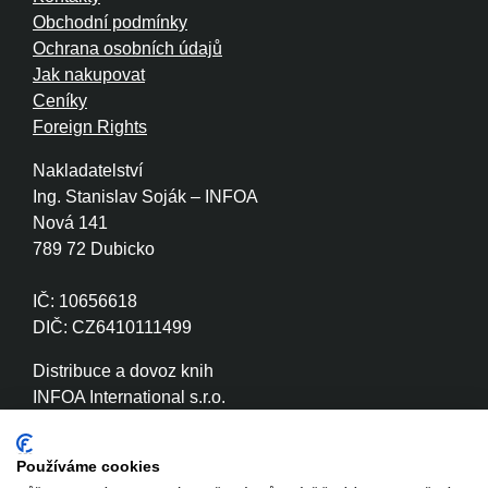
Obchodní podmínky
Ochrana osobních údajů
Jak nakupovat
Ceníky
Foreign Rights
Nakladatelství
Ing. Stanislav Soják – INFOA
Nová 141
789 72 Dubicko
IČ: 10656618
DIČ: CZ6410111499
Distribuce a dovoz knih
INFOA International s.r.o.
Družstevní 280
789 72 Dubicko
Používáme cookies