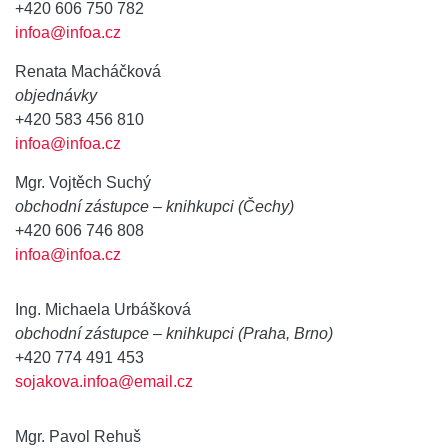
+420 606 750 782
infoa@infoa.cz
Renata Macháčková
objednávky
+420 583 456 810
infoa@infoa.cz
Mgr. Vojtěch Suchý
obchodní zástupce – knihkupci (Čechy)
+420 606 746 808
infoa@infoa.cz
Ing. Michaela Urbášková
obchodní zástupce – knihkupci (Praha, Brno)
+420 774 491 453
sojakova.infoa@email.cz
Mgr. Pavol Rehuš