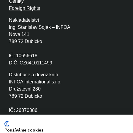
Ceníky
Foreign Rights
Nakladatelství
Ing. Stanislav Soják – INFOA
Nová 141
789 72 Dubicko
IČ: 10656618
DIČ: CZ6410111499
Distribuce a dovoz knih
INFOA International s.r.o.
Družstevní 280
789 72 Dubicko
IČ: 26870886
DIČ: CZ26870886
Používáme cookies