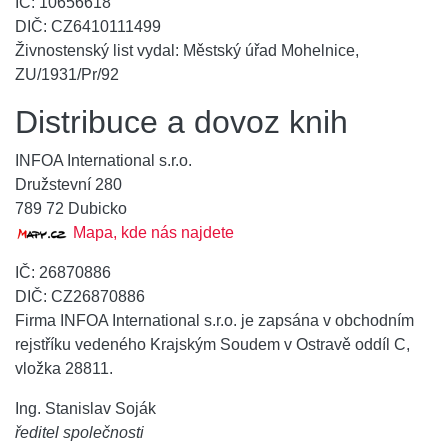
IČ: 10656618
DIČ: CZ6410111499
Živnostenský list vydal: Městský úřad Mohelnice,
ZU/1931/Pr/92
Distribuce a dovoz knih
INFOA International s.r.o.
Družstevní 280
789 72 Dubicko
Mapa, kde nás najdete
IČ: 26870886
DIČ: CZ26870886
Firma
INFOA International s.r.o.
je zapsána v obchodním
rejstříku vedeného Krajským Soudem v Ostravě oddíl C,
vložka 28811.
Ing. Stanislav Soják
ředitel společnosti