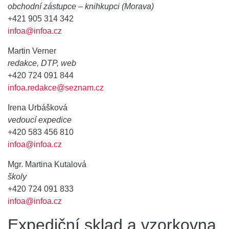
obchodní zástupce – knihkupci (Morava)
+421 905 314 342
infoa@infoa.cz
Martin Verner
redakce, DTP, web
+420 724 091 844
infoa.redakce@seznam.cz
Irena Urbášková
vedoucí expedice
+420 583 456 810
infoa@infoa.cz
Mgr. Martina Kutalová
školy
+420 724 091 833
infoa@infoa.cz
Expediční sklad a vzorkovna