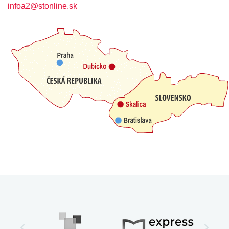
infoa2@stonline.sk