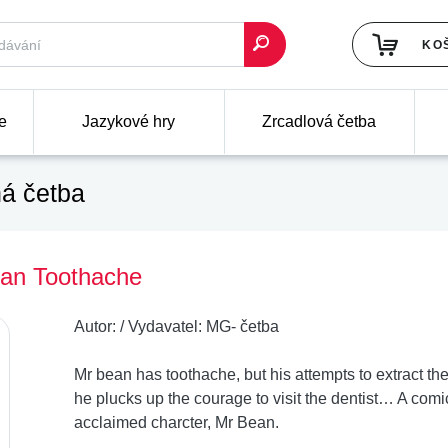
KO
e
Jazykové hry
Zrcadlová četba
á četba
ean Toothache
Autor:
/
Vydavatel:
MG- četba
Mr bean has toothache, but his attempts to extract th
he plucks up the courage to visit the dentist… A comic 
acclaimed charcter, Mr Bean.