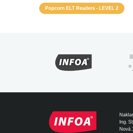
Popcorn ELT Readers - LEVEL 2
Naklad
Ing. S
Nová 