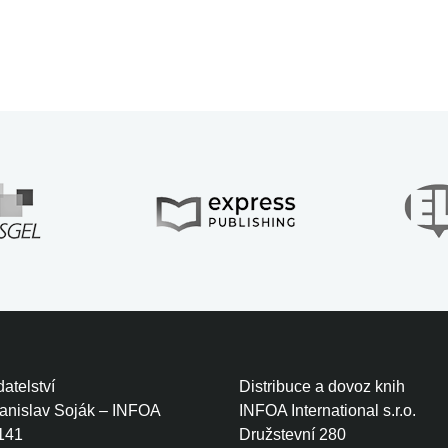
atelství
Distribuce a dovoz knih
tanislav Soják – INFOA
INFOA International s.r.o.
141
Družstevní 280