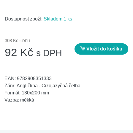
Dostupnost zboží:
Skladem 1 ks
308 Kč
s DPH
Vložit do košíku
92 Kč
s DPH
EAN:
9782908351333
Žánr:
Angličtina - Cizojazyčná četba
Formát:
130x200 mm
Vazba:
měkká