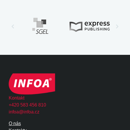
Kontakt
+420 583 456 810
infoa@infoa.cz
O nás