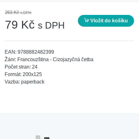
263 Kč
s DPH
Vložit do košíku
79 Kč
s DPH
EAN:
9788882482399
Žánr:
Francouzština - Cizojazyčná četba
Počet stran:
24
Formát:
200x125
Vazba:
paperback