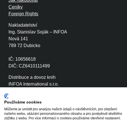
Jak nakupovat
Ceníky
Foreign Rights
Nakladatelství
Ing. Stanislav Soják – INFOA
Nová 141
789 72 Dubicko
IČ: 10656618
DIČ: CZ6410111499
Distribuce a dovoz knih
INFOA International s.r.o.
Družstevní 280
789 72 Dubicko
Používáme cookies
Můžeme je umístit pro analýzu našich údajů o návštěvnících, pro zlepšení
IČ: 26870886
našeho webu, ukázání personalizovaného obsahu a pro poskytnutí skvělého
DIČ: CZ26870886
zážitku z webu. Pro více informací o cookies používáme otevřené nastavení.