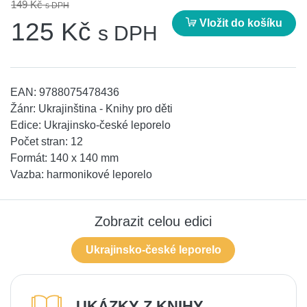
149 Kč
s DPH
Vložit do košíku
125 Kč
s DPH
EAN:
9788075478436
Žánr:
Ukrajinština - Knihy pro děti
Edice:
Ukrajinsko-české leporelo
Počet stran:
12
Formát:
140 x 140 mm
Vazba:
harmonikové leporelo
Zobrazit celou edici
Ukrajinsko-české leporelo
UKÁZKY Z KNIHY