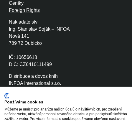
Ceníky
Foreign Rights
Nakladatelství
Ing. Stanislav Soják – INFOA
Nová 141
789 72 Dubicko
IČ: 10656618
DIČ: CZ6410111499
Distribuce a dovoz knih
INFOA International s.r.o.
Družstevní 280
789 72 Dubicko
Používáme cookies
Můžeme je umístit pro analýzu našich údajů o návštěvnících, pro zlepšení
IČ: 26870886
našeho webu, ukázání personalizovaného obsahu a pro poskytnutí skvělého
DIČ: CZ26870886
zážitku z webu. Pro více informací o cookies používáme otevřené nastavení.