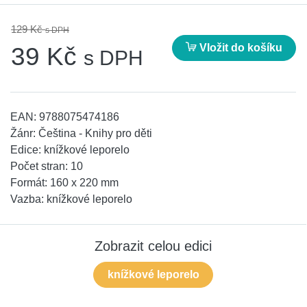
129 Kč
s DPH
Vložit do košíku
39 Kč
s DPH
EAN:
9788075474186
Žánr:
Čeština - Knihy pro děti
Edice:
knížkové leporelo
Počet stran:
10
Formát:
160 x 220 mm
Vazba:
knížkové leporelo
Zobrazit celou edici
knížkové leporelo