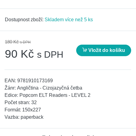
Dostupnost zboží:
Skladem více než 5 ks
180 Kč
s DPH
Vložit do košíku
90 Kč
s DPH
EAN:
9781910173169
Žánr:
Angličtina - Cizojazyčná četba
Edice:
Popcorn ELT Readers - LEVEL 2
Počet stran:
32
Formát:
150x227
Vazba:
paperback