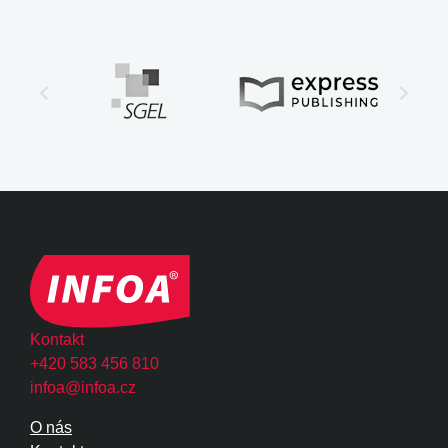
Kontakt
+420 583 456 810
infoa@infoa.cz
O nás