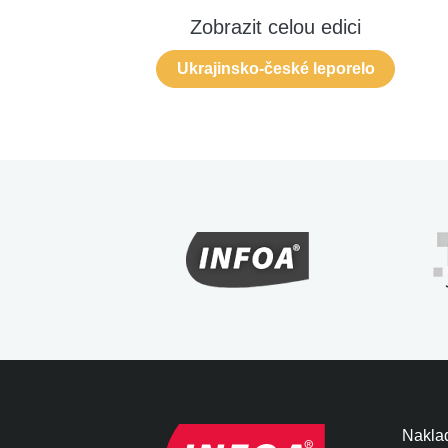
Zobrazit celou edici
Ukrajinsko-české leporelo
Naklad