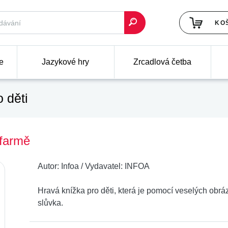
KO
e
Jazykové hry
Zrcadlová četba
 děti
 farmě
Autor:
Infoa
/
Vydavatel:
INFOA
Hravá knížka pro děti, která je pomocí veselých obrá
slůvka.