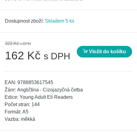
Dostupnost zboží:
Skladem 5 ks
323 Kč
s DPH
Vložit do košíku
162 Kč
s DPH
EAN:
9788853617545
Žánr:
Angličtina - Cizojazyčná četba
Edice:
Young Adult Eli Readers
Počet stran:
144
Formát:
A5
Vazba:
měkká