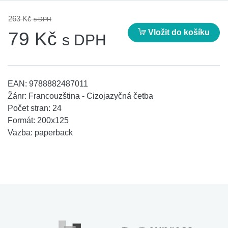
263 Kč
s DPH
Vložit do košíku
79 Kč
s DPH
EAN:
9788882487011
Žánr:
Francouzština - Cizojazyčná četba
Počet stran:
24
Formát:
200x125
Vazba:
paperback