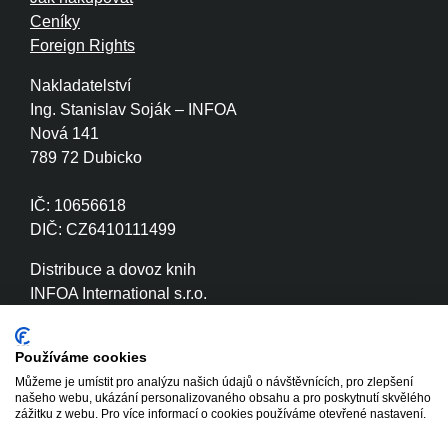
Ceníky
Foreign Rights
Nakladatelství
Ing. Stanislav Soják – INFOA
Nová 141
789 72 Dubicko
IČ: 10656618
DIČ: CZ6410111499
Distribuce a dovoz knih
INFOA International s.r.o.
Družstevní 280
789 72 Dubicko
Používáme cookies
Můžeme je umístit pro analýzu našich údajů o návštěvnících, pro zlepšení
IČ: 26870886
našeho webu, ukázání personalizovaného obsahu a pro poskytnutí skvělého
DIČ: CZ26870886
zážitku z webu. Pro více informací o cookies používáme otevřené nastavení.