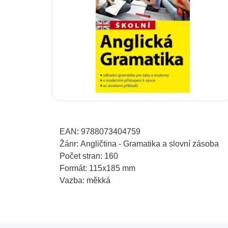
EAN:
9788073404759
Žánr:
Angličtina - Gramatika a slovní zásoba
Počet stran:
160
Formát:
115x185 mm
Vazba:
měkká