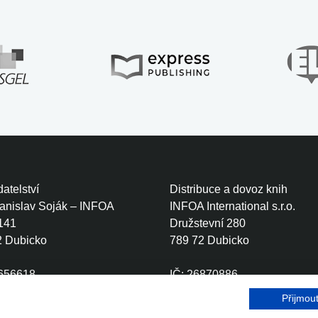
atelství
Distribuce a dovoz knih
tanislav Soják – INFOA
INFOA International s.r.o.
141
Družstevní 280
2 Dubicko
789 72 Dubicko
0656618
IČ: 26870886
CZ6410111499
DIČ: CZ26870886
Přijmou