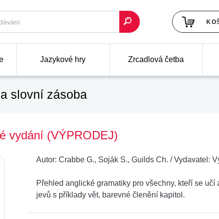
KO
e
Jazykové hry
Zrcadlová četba
a slovní zásoba
nové vydání (VÝPRODEJ)
Autor:
Crabbe G., Soják S., Guilds Ch.
/
Vydavatel:
V
Přehled anglické gramatiky pro všechny, kteří se učí
jevů s příklady vět, barevné členění kapitol.