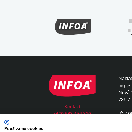
Naklad
Ing. S
Nová 
789 7
Kontakt
+420 583 456 810
IČ: 1
infoa@infoa.cz
DIČ: 
Používáme cookies