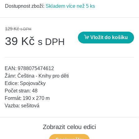
Dostupnost zboží:
Skladem více než 5 ks
129 Kč
s DPH
Vložit do košíku
39 Kč
s DPH
EAN:
9788075474612
Žánr:
Čeština - Knihy pro děti
Edice:
Spojovačky
Počet stran:
48
Formát:
190 x 270 m
Vazba:
sešitová
Zobrazit celou edici