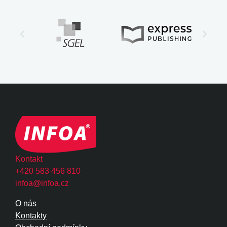
Kontakt
+420 583 456 810
infoa@infoa.cz
O nás
Kontakty