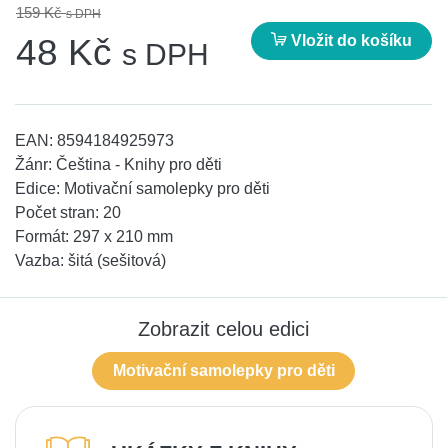
159 Kč
s DPH
Vložit do košíku
48 Kč
s DPH
EAN:
8594184925973
Žánr:
Čeština - Knihy pro děti
Edice:
Motivační samolepky pro děti
Počet stran:
20
Formát:
297 x 210 mm
Vazba:
šitá (sešitová)
Zobrazit celou edici
Motivační samolepky pro děti