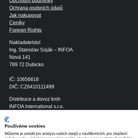
Obchodní podmínky
Ochrana osobních údajů
Jak nakupovat
Ceníky
Foreign Rights
Nakladatelství
Ing. Stanislav Soják – INFOA
Nová 141
789 72 Dubicko
IČ: 10656618
DIČ: CZ6410111499
Distribuce a dovoz knih
INFOA International s.r.o.
Družstevní 280
789 72 Dubicko
Používáme cookies
Můžeme je umístit pro analýzu našich údajů o návštěvnících, pro zlepšení
IČ: 26870886