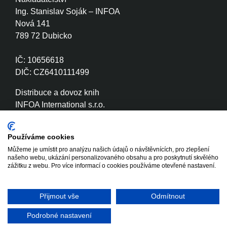
Ing. Stanislav Soják – INFOA
Nová 141
789 72 Dubicko
IČ: 10656618
DIČ: CZ6410111499
Distribuce a dovoz knih
INFOA International s.r.o.
Družstevní 280
789 72 Dubicko
Používáme cookies
Můžeme je umístit pro analýzu našich údajů o návštěvnících, pro zlepšení
IČ: 26870886
našeho webu, ukázání personalizovaného obsahu a pro poskytnutí skvělého
DIČ: CZ26870886
zážitku z webu. Pro více informací o cookies používáme otevřené nastavení.
Přijmout vše
Odmítnout
Copyright © 2020 - 2026 INFOA
Tvorba www stránek
International s.r.o.
Winternet
Podrobné nastavení