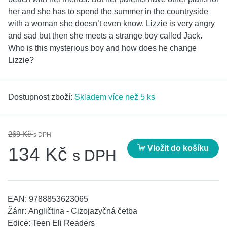
her and she has to spend the summer in the countryside
with a woman she doesn’t even know. Lizzie is very angry
and sad but then she meets a strange boy called Jack.
Who is this mysterious boy and how does he change
Lizzie?
Dostupnost zboží:
Skladem více než 5 ks
269 Kč
s DPH
Vložit do košíku
134 Kč
s DPH
EAN:
9788853623065
Žánr:
Angličtina - Cizojazyčná četba
Edice:
Teen Eli Readers