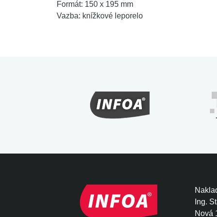
Formát:
150 x 195 mm
Vazba:
knížkové leporelo
Naklad
Ing. S
Nová 