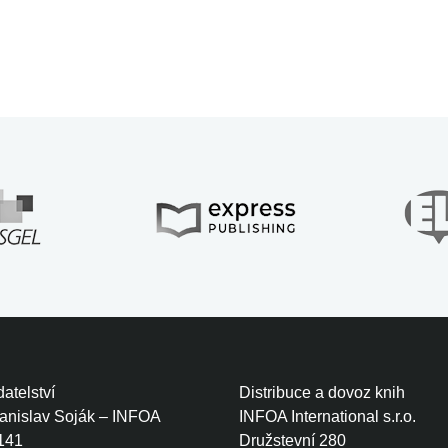
atelství
Distribuce a dovoz knih
tanislav Soják – INFOA
INFOA International s.r.o.
141
Družstevní 280