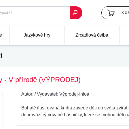
KO
e
Jazykové hry
Zrcadlová četba
i
ky - V přírodě (VÝPRODEJ)
Autor:
/
Vydavatel:
Výprodej-Infoa
Bohatě ilustrovaná kniha zavede děti do světa zvířat 
doprovází rýmované básničky, které se mohou děti na