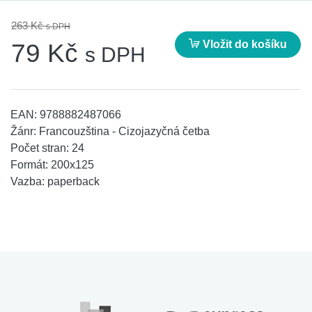
263 Kč
s DPH
Vložit do košíku
79 Kč
s DPH
EAN:
9788882487066
Žánr:
Francouzština - Cizojazyčná četba
Počet stran:
24
Formát:
200x125
Vazba:
paperback