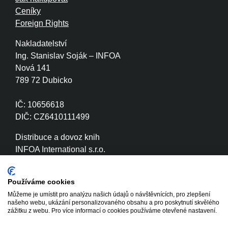
Ceníky
Foreign Rights
Nakladatelství
Ing. Stanislav Soják – INFOA
Nová 141
789 72 Dubicko
IČ: 10656618
DIČ: CZ6410111499
Distribuce a dovoz knih
INFOA International s.r.o.
Družstevní 280
789 72 Dubicko
Používáme cookies
Můžeme je umístit pro analýzu našich údajů o návštěvnících, pro zlepšení
IČ: 26870886
našeho webu, ukázání personalizovaného obsahu a pro poskytnutí skvělého
DIČ: CZ26870886
zážitku z webu. Pro více informací o cookies používáme otevřené nastavení.