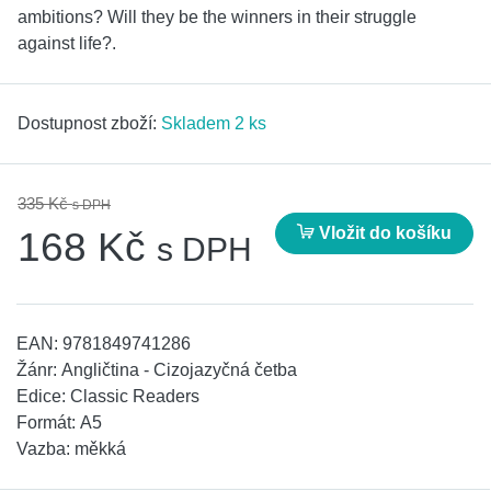
ambitions? Will they be the winners in their struggle
against life?.
Dostupnost zboží:
Skladem 2 ks
335 Kč
s DPH
Vložit do košíku
168 Kč
s DPH
EAN:
9781849741286
Žánr:
Angličtina - Cizojazyčná četba
Edice:
Classic Readers
Formát:
A5
Vazba:
měkká