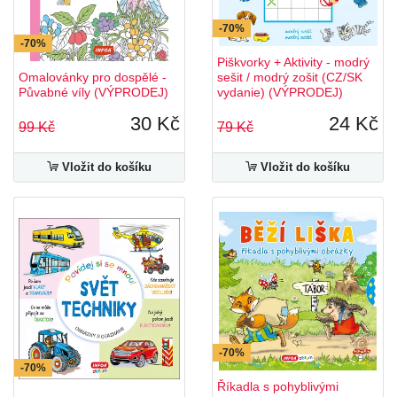
-70%
-70%
Piškvorky + Aktivity - modrý
Omalovánky pro dospělé -
sešit / modrý zošit (CZ/SK
Půvabné víly (VÝPRODEJ)
vydanie) (VÝPRODEJ)
30 Kč
24 Kč
99 Kč
79 Kč
Vložit do košíku
Vložit do košíku
-70%
-70%
Říkadla s pohyblivými