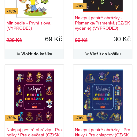
-70%
-70%
Nalepuj pestré obrázky -
Minipedie - První slova
Písmenka/Písmenká (CZ/SK
(VÝPRODEJ)
vydanie) (VÝPRODEJ)
69 Kč
30 Kč
229 Kč
99 Kč
Vložit do košíku
Vložit do košíku
-70%
-70%
Nalepuj pestré obrázky - Pro
Nalepuj pestré obrázky - Pro
holky / Pre dievčatá (CZ/SK
kluky / Pre chlapcov (CZ/SK