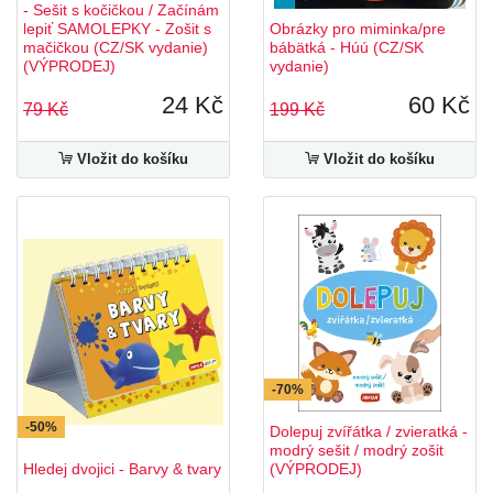
- Sešit s kočičkou / Začínám
lepiť SAMOLEPKY - Zošit s
Obrázky pro miminka/pre
mačičkou (CZ/SK vydanie)
bábätká - Húú (CZ/SK
(VÝPRODEJ)
vydanie)
24 Kč
60 Kč
79 Kč
199 Kč
Vložit do košíku
Vložit do košíku
-70%
-50%
Dolepuj zvířátka / zvieratká -
modrý sešit / modrý zošit
Hledej dvojici - Barvy & tvary
(VÝPRODEJ)