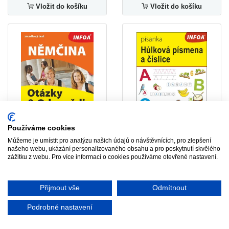
Vložit do košíku
Vložit do košíku
-70%
-70%
Používáme cookies
Němčina - otázky a
Můžeme je umístit pro analýzu našich údajů o návštěvnících, pro zlepšení
odpovědi nejen k maturitě 1.
Písanka - Hůlková písmena
našeho webu, ukázání personalizovaného obsahu a pro poskytnutí skvělého
vydání (VÝPRODEJ)
a číslice (VÝPRODEJ)
zážitku z webu. Pro více informací o cookies používáme otevřené nastavení.
105 Kč
39 Kč
349 Kč
129 Kč
Přijmout vše
Odmítnout
Vložit do košíku
Vložit do košíku
Podrobné nastavení