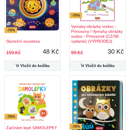
-70%
Vymaluj obrázky vodou -
-70%
Princezny / Vymaľuj obrázky
vodou - Princezné (CZ/SK
Sluneční soustava
vydanie) (VÝPRODEJ)
48 Kč
30 Kč
159 Kč
99 Kč
Vložit do košíku
Vložit do košíku
-70%
-70%
Začínám lepit SAMOLEPKY