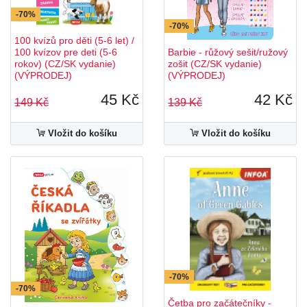
-70%
-70%
100 kvízů pro děti (5-6 let) /
100 kvízov pre deti (5-6
Barbie - růžový sešit/ružový
rokov) (CZ/SK vydanie)
zošit (CZ/SK vydanie)
(VÝPRODEJ)
(VÝPRODEJ)
45 Kč
42 Kč
149 Kč
139 Kč
Vložit do košíku
Vložit do košíku
-70%
-70%
Četba pro začátečníky -