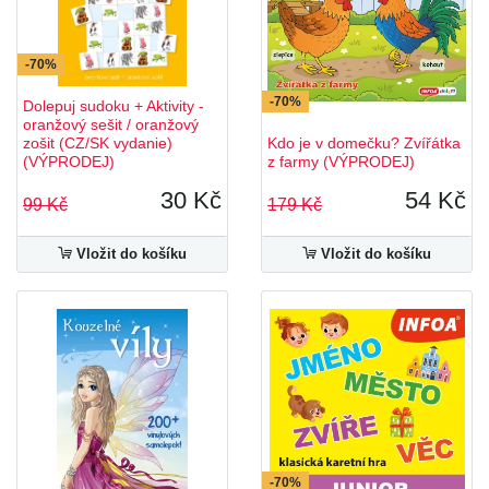
-70%
-70%
Dolepuj sudoku + Aktivity -
oranžový sešit / oranžový
zošit (CZ/SK vydanie)
Kdo je v domečku? Zvířátka
(VÝPRODEJ)
z farmy (VÝPRODEJ)
30 Kč
54 Kč
99 Kč
179 Kč
Vložit do košíku
Vložit do košíku
-70%