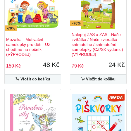
-70%
-70%
Nalepuj ZAS a ZAS - Naše
Mozaika - Motivační
zvířátka / Naše zvieratká -
samolepky pro děti - Už
snímatelné / snímateľné
chodíme na nočník
samolepky (CZ/SK vydanie)
(VÝPRODEJ)
(VÝPRODEJ)
48 Kč
24 Kč
159 Kč
79 Kč
Vložit do košíku
Vložit do košíku