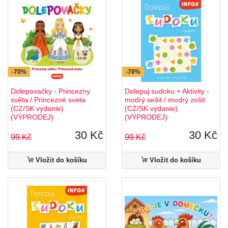
-70%
-70%
Dolepovačky - Princezny
Dolepuj sudoku + Aktivity -
světa / Princezné sveta
modrý sešit / modrý zošit
(CZ/SK vydanie)
(CZ/SK vydanie)
(VÝPRODEJ)
(VÝPRODEJ)
30 Kč
30 Kč
99 Kč
99 Kč
Vložit do košíku
Vložit do košíku