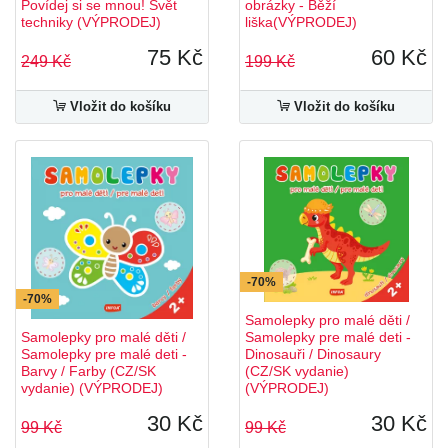
Povídej si se mnou! Svět
obrázky - Běží
techniky (VÝPRODEJ)
liška(VÝPRODEJ)
75 Kč
60 Kč
249 Kč
199 Kč
Vložit do košíku
Vložit do košíku
-70%
-70%
Samolepky pro malé děti /
Samolepky pro malé děti /
Samolepky pre malé deti -
Samolepky pre malé deti -
Dinosauři / Dinosaury
Barvy / Farby (CZ/SK
(CZ/SK vydanie)
vydanie) (VÝPRODEJ)
(VÝPRODEJ)
30 Kč
30 Kč
99 Kč
99 Kč