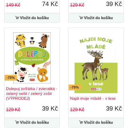
74 Kč
39 Kč
149 Kč
129 Kč
Vložit do košíku
Vložit do košíku
-70%
-70%
Dolepuj zvířátka / zvieratká -
zelený sešit / zelený zošit
(VÝPRODEJ)
Najdi moje mládě - v lese
39 Kč
39 Kč
129 Kč
129 Kč
Vložit do košíku
Vložit do košíku