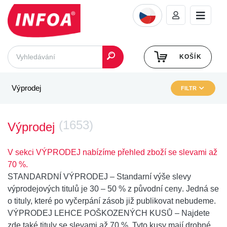
KOŠÍK
Výprodej
FILTR
(1653)
Výprodej
V sekci VÝPRODEJ nabízíme přehled zboží se slevami až
70 %.
STANDARDNÍ VÝPRODEJ
– Standarní výše slevy
výprodejových titulů je
30 – 50 % z původní ceny
. Jedná se
o tituly, které po vyčerpání zásob již publikovat nebudeme.
VÝPRODEJ LEHCE POŠKOZENÝCH KUSŮ
– Najdete
zde také
tituly se slevami až 70 %
. Tyto kusy mají drobné