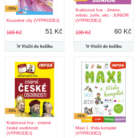
-70%
Krabicová hra - Jméno,
město, zvíře, věc - JUNIOR
Kouzelné víly (VÝPRODEJ)
(VÝPRODEJ)
51 Kč
60 Kč
169 Kč
199 Kč
Vložit do košíku
Vložit do košíku
-70%
-70%
Krabicová hra - známé
české osobnosti
Maxi 1. třída komplet
(VÝPRODEJ)
(VÝPRODEJ)