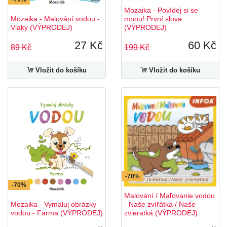
Mozaika - Povídej si se
Mozaika - Malování vodou -
mnou! První slova
Vlaky (VÝPRODEJ)
(VÝPRODEJ)
27 Kč
60 Kč
89 Kč
199 Kč
Vložit do košíku
Vložit do košíku
-70%
-70%
Malování / Maľovanie vodou
Mozaika - Vymaluj obrázky
- Naše zvířátka / Naše
vodou - Farma (VÝPRODEJ)
zvieratká (VÝPRODEJ)