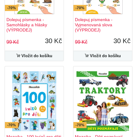
-70%
-70%
Dolepuj písmenka -
Dolepuj písmenka -
Samohlásky a hlásky
Vyjmenovaná slova
(VÝPRODEJ)
(VÝPRODEJ)
30 Kč
30 Kč
99 Kč
99 Kč
Vložit do košíku
Vložit do košíku
-70%
-70%
Mozaika - 100 kvízů pro děti
Mozaika - Děti poznávají -