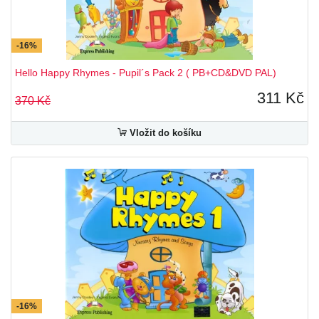
-16%
Hello Happy Rhymes - Pupil´s Pack 2 ( PB+CD&DVD PAL)
311 Kč
370 Kč
Vložit do košíku
-16%