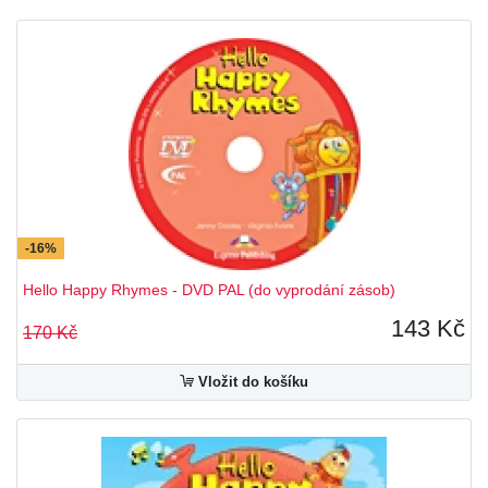
Access
Blockbuster
Career Paths
Classic Readers
Click On
Discover Readers - Express Publishing
Enterprise
Fairyland
Flibets
-16%
Forum
Graded Readers
Hello Happy Rhymes - DVD PAL (do vyprodání zásob)
Grammarway
Happy Hearts
143 Kč
170 Kč
Happy Rhymes
i-Wonder
Vložit do košíku
Incredible 5
It´s Grammar Time
Letterfun
New Enterprise