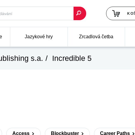
KO
e
Jazykové hry
Zrcadlová četba
blishing s.a.
Incredible 5
Access
Blockbuster
Career Paths