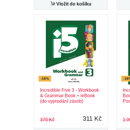
Vložit do košíku
-16%
-16
Incredible Five 3 - Workbook
Inc
& Grammar Book + ieBook
Boo
(do vyprodání zásob)
Pos
311 Kč
370 Kč
1 0