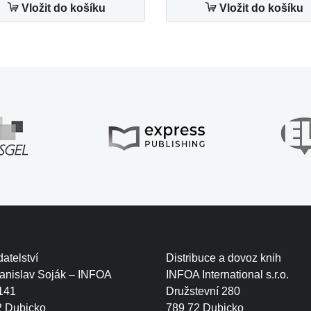
Vložit do košíku
Vložit do košíku
atelství
Distribuce a dovoz knih
tanislav Soják – INFOA
INFOA International s.r.o.
141
Družstevní 280
2 Dubicko
789 72 Dubicko