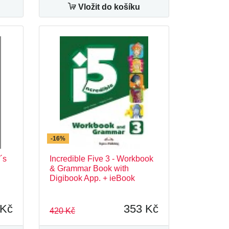
Vložit do košíku
-16%
´s
Incredible Five 3 - Workbook
& Grammar Book with
Digibook App. + ieBook
 Kč
353 Kč
420 Kč