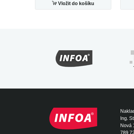
Vložit do košíku
Naklad
Ing. S
Nová 
789 7