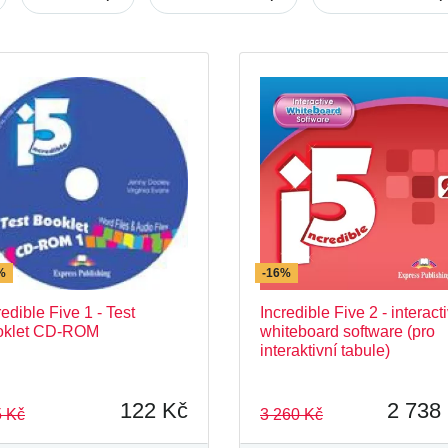
ess Publishing
Enterprise
Fairyland
Happy Hearts
Happy Rhymes
i-Won
New Enterprise
On Screen
Prime Tim
Smileys
Spark
Storyland - Express Publi
Welcome Starter
Wishes
%
-16%
redible Five 1 - Test
Incredible Five 2 - interact
oklet CD-ROM
whiteboard software (pro
interaktivní tabule)
122 Kč
2 738
 Kč
3 260 Kč