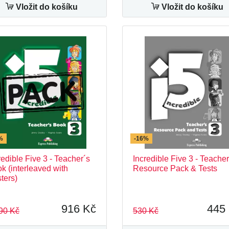
Vložit do košíku
Vložit do košíku
%
-16%
redible Five 3 - Teacher´s
Incredible Five 3 - Teacher
k (interleaved with
Resource Pack & Tests
ters)
916 Kč
445
90 Kč
530 Kč