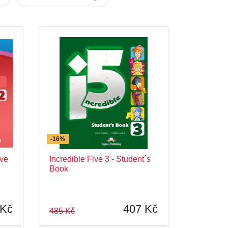
Flibets
Forum
der
Incredible 5
e
Sail Away
Set Sail
shing
Upload
Upstream
-16%
ive
Incredible Five 3 - Student´s
Book
 Kč
407 Kč
485 Kč