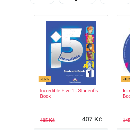
Click On
Discover Readers - Expr
Graded Readers
Grammarway
It´s Grammar Time
Letterfun
Skills Builder for Young Learners
Welcome
Welcome Plus
-16%
-16
Incredible Five 1 - Student´s
Inc
Book
Bo
407 Kč
485 Kč
145