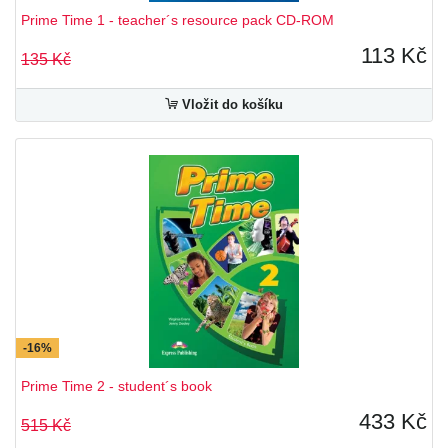
Prime Time 1 - teacher´s resource pack CD-ROM
113 Kč
135 Kč
Vložit do košíku
-16%
Prime Time 2 - student´s book
433 Kč
515 Kč