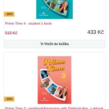
-16%
Prime Time 4 - student´s book
433 Kč
515 Kč
Vložit do košíku
-16%
Prime Time 3 - workbook&grammar with Digibook App. + iebook