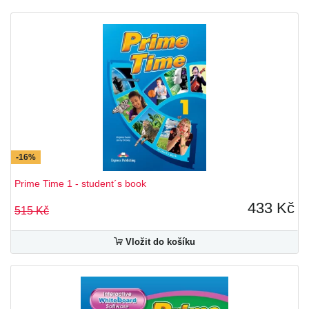
Access
Blockbuster
Career Paths
Classic Readers
Click On
Discover Readers - Express Publishing
Enterprise
Fairyland
Flibets
-16%
Forum
Graded Readers
Prime Time 1 - student´s book
Grammarway
Happy Hearts
433 Kč
515 Kč
Happy Rhymes
i-Wonder
Vložit do košíku
Incredible 5
It´s Grammar Time
Letterfun
New Enterprise