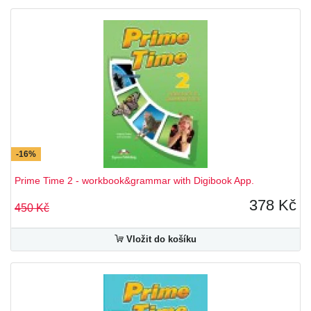
-16%
Prime Time 2 - workbook&grammar with Digibook App.
378 Kč
450 Kč
Vložit do košíku