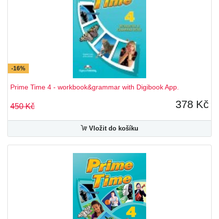
-16%
Prime Time 4 - workbook&grammar with Digibook App.
378 Kč
450 Kč
Vložit do košíku