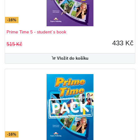
-16%
Prime Time 5 - student´s book
433 Kč
515 Kč
Vložit do košíku
-16%