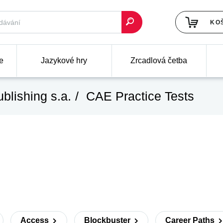
KO
e
Jazykové hry
Zrcadlová četba
blishing s.a.
CAE Practice Tests
Access
Blockbuster
Career Paths