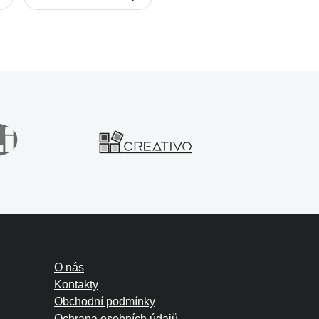
Flibets
Forum
der
Incredible 5
e
Sail Away
Set Sail
shing
Upload
Upstream
O nás
Kontakty
Obchodní podmínky
Ochrana osobních údajů