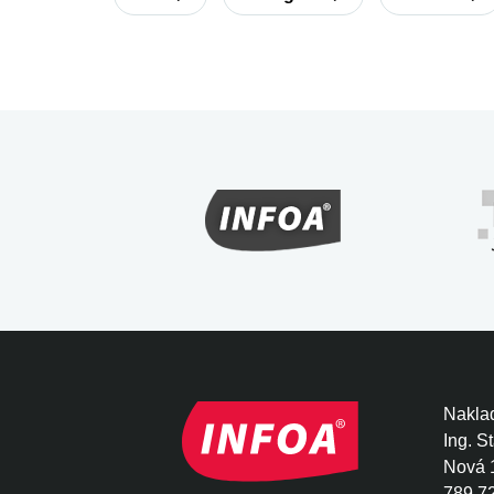
Click On
Discover Readers - Expr
Graded Readers
Grammarway
It´s Grammar Time
Letterfun
Skills Builder for Young Learners
Welcome
Welcome Plus
Naklad
Ing. S
Nová 
789 7