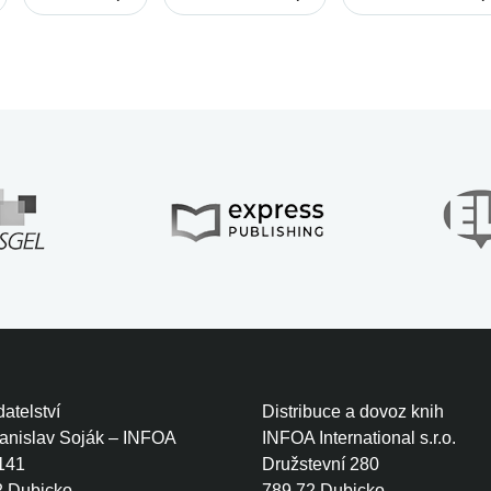
ess Publishing
Enterprise
Fairyland
Happy Hearts
Happy Rhymes
i-Won
New Enterprise
On Screen
Prime Tim
Smileys
Spark
Storyland - Express Publi
Welcome Starter
Wishes
atelství
Distribuce a dovoz knih
tanislav Soják – INFOA
INFOA International s.r.o.
141
Družstevní 280
2 Dubicko
789 72 Dubicko