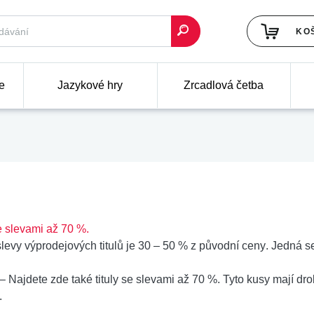
KO
e
Jazykové hry
Zrcadlová četba
 slevami až 70 %.
levy výprodejových titulů je
30 – 50 % z původní ceny
. Jedná se
– Najdete zde také
tituly se slevami až 70 %
. Tyto kusy mají d
.