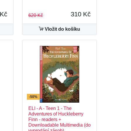
 Kč
310 Kč
620 Kč
Vložit do košíku
-50%
ELI - A - Teen 1 - The
Adventures of Huckleberry
Finn - readers +
Downloadable Multimedia (do
vyprodání zásob)