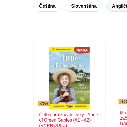
Čeština
Slovenština
Anglič
-70
-70%
Moz
Četba pro začátečníky - Anne
zač
of Green Gables (A1 - A2)
Gab
(VÝPRODEJ)