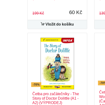
60 Kč
199 Kč
139
Vložit do košíku
-70
-70%
Čet
Četba pro začátečníky - The
Won
Story of Doctor Dolittle (A1 -
(Ča
A2) (VÝPRODEJ)