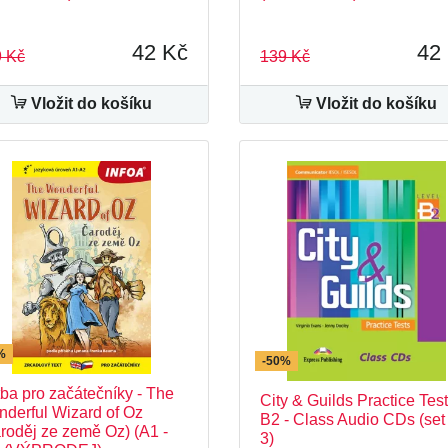
42 Kč
42
 Kč
139 Kč
Vložit do košíku
Vložit do košíku
%
-50%
ba pro začátečníky - The
City & Guilds Practice Tes
derful Wizard of Oz
B2 - Class Audio CDs (set 
roděj ze země Oz) (A1 -
3)