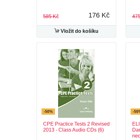
176 Kč
585 Kč
475
Vložit do košíku
-50%
-50
CPE Practice Tests 2 Revised
ELI
2013 - Class Audio CDs (6)
Dar
nec