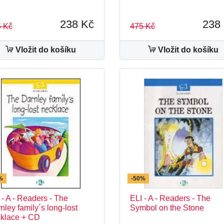
238 Kč
238
 Kč
475 Kč
Vložit do košíku
Vložit do košíku
%
-50%
 - A - Readers - The
ELI - A - Readers - The
nley family´s long-lost
Symbol on the Stone
klace + CD