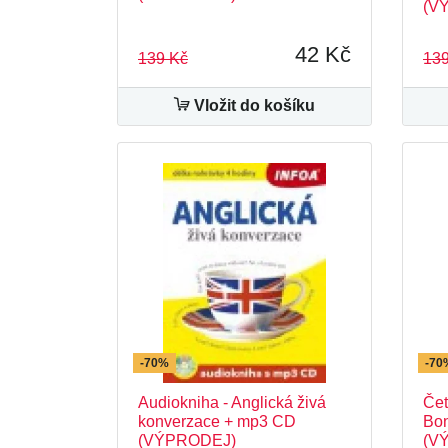
(V
42 Kč
139 Kč
139
Vložit do košíku
-70%
-70
Audiokniha - Anglická živá
Čet
konverzace + mp3 CD
Bon
(VÝPRODEJ)
(V