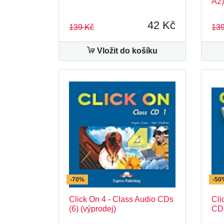
A2
42 Kč
139 Kč
139
Vložit do košíku
-70%
-50
Click On 4 - Class Audio CDs
Cli
(6) (výprodej)
CDs