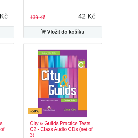
 Kč
42 Kč
139 Kč
Vložit do košíku
-50%
ts
City & Guilds Practice Tests
of
C2 - Class Audio CDs (set of
3)