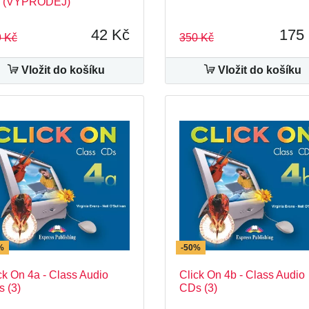
) (VÝPRODEJ)
42 Kč
175
 Kč
350 Kč
Vložit do košíku
Vložit do košíku
%
-50%
ck On 4a - Class Audio
Click On 4b - Class Audio
 (3)
CDs (3)