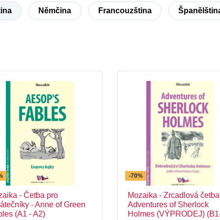
tina
Němčina
Francouzština
Španělštin
%
-70%
aika - Četba pro
Mozaika - Zrcadlová četba
átečníky - Anne of Green
Adventures of Sherlock
les (A1 - A2)
Holmes (VÝPRODEJ) (B1