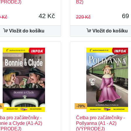
ÝPRODEJ)
B2)
42 Kč
69
 Kč
229 Kč
Vložit do košíku
Vložit do košíku
%
-70%
ba pro začátečníky -
Četba pro začátečníky -
nie a Clyde (A1-A2)
Pollyanna (A1 - A2)
ÝPRODEJ)
(VÝPRODEJ)