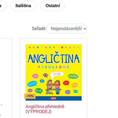
a
Italština
Ostatní
Seřadit
-70%
 -
Angličtina přehledně
(VÝPRODEJ)
-