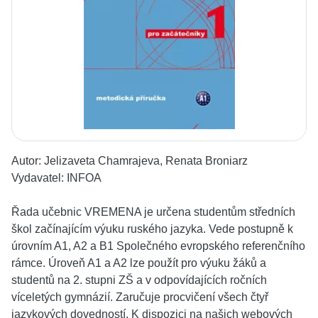
Autor:
Jelizaveta Chamrajeva, Renata Broniarz
Vydavatel:
INFOA
Řada učebnic VREMENA je určena studentům středních
škol začínajícím výuku ruského jazyka. Vede postupně k
úrovním A1, A2 a B1 Společného evropského referenčního
rámce. Úroveň A1 a A2 lze použít pro výuku žáků a
studentů na 2. stupni ZŠ a v odpovídajících ročních
víceletých gymnázií. Zaručuje procvičení všech čtyř
jazykových dovedností. K dispozici na našich webových