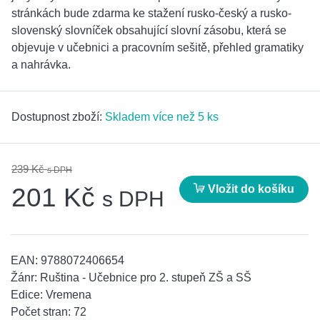
stránkách bude zdarma ke stažení rusko-český a rusko-
slovenský slovníček obsahující slovní zásobu, která se
objevuje v učebnici a pracovním sešitě, přehled gramatiky
a nahrávka.
Dostupnost zboží:
Skladem více než 5 ks
239 Kč
s DPH
Vložit do košíku
201 Kč
s DPH
EAN:
9788072406654
Žánr:
Ruština - Učebnice pro 2. stupeň ZŠ a SŠ
Edice:
Vremena
Počet stran:
72