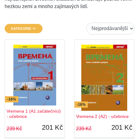
hezkou zemi a mnoho zajímavých lidí.
KATEGORIE
-16%
-16%
Vremena 1 (A1 začátečníci)
- učebnice
Vremena 2 (A2) - učebnice
201 Kč
201 Kč
239 Kč
239 Kč