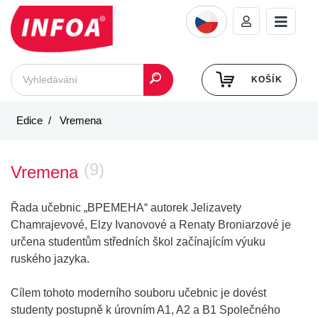
KOŠÍK
Edice
Vremena
(9)
Vremena
Řada učebnic „
BPEMEHA
“ autorek Jelizavety
Chamrajevové, Elzy Ivanovové a Renaty Broniarzové je
určena studentům středních škol začínajícím výuku
ruského jazyka.
Cílem tohoto moderního souboru učebnic je dovést
studenty postupně k úrovním A1, A2 a B1 Společného