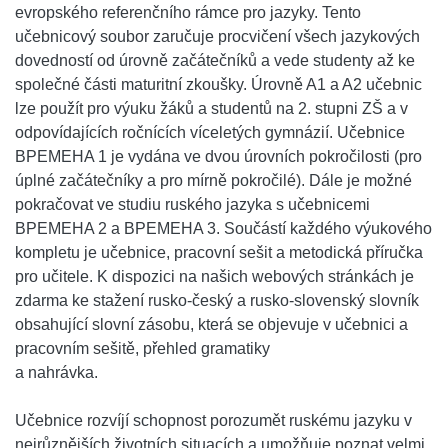
evropského referenčního rámce pro jazyky. Tento
učebnicový soubor zaručuje procvičení všech jazykových
dovedností od úrovně začátečníků a vede studenty až ke
společné části maturitní zkoušky. Úrovně A1 a A2 učebnic
lze použít pro výuku žáků a studentů na 2. stupni ZŠ a v
odpovídajících ročnících víceletých gymnázií. Učebnice
BPEMEHA 1
je vydána ve dvou úrovních pokročilosti (pro
úplné začátečníky a pro mírně pokročilé). Dále je možné
pokračovat ve studiu ruského jazyka s učebnicemi
BPEMEHA 2
a
BPEMEHA 3
. Součástí každého výukového
kompletu je učebnice, pracovní sešit a metodická příručka
pro učitele. K dispozici na našich webových stránkách je
zdarma ke stažení rusko-český a rusko-slovenský slovník
obsahující slovní zásobu, která se objevuje v učebnici a
pracovním sešitě, přehled gramatiky
a nahrávka.
Učebnice rozvíjí schopnost porozumět ruskému jazyku v
nejrůznějších životních situacích a umožňuje poznat velmi