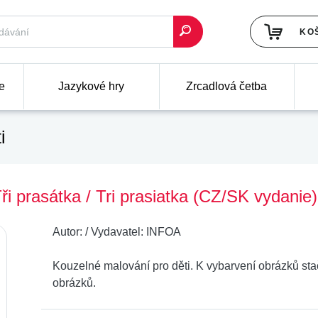
KO
e
Jazykové hry
Zrcadlová četba
i
i prasátka / Tri prasiatka (CZ/SK vydanie)
Autor:
/
Vydavatel:
INFOA
Kouzelné malování pro děti. K vybarvení obrázků sta
obrázků.