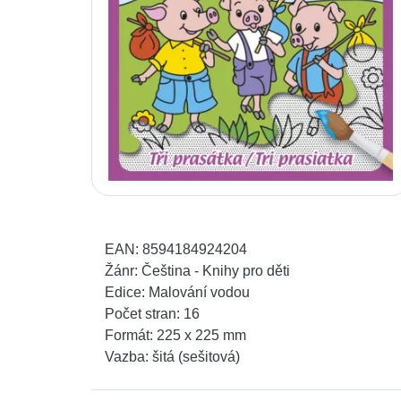
EAN:
8594184924204
Žánr:
Čeština - Knihy pro děti
Edice:
Malování vodou
Počet stran:
16
Formát:
225 x 225 mm
Vazba:
šitá (sešitová)