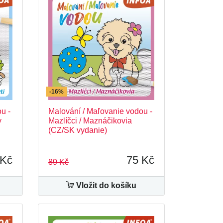
-16%
u -
Malování / Maľovanie vodou -
y
Mazlíčci / Maznáčikovia
(CZ/SK vydanie)
 Kč
75 Kč
89 Kč
Vložit do košíku