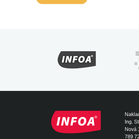
Naklad
Ing. S
Nová 
789 7