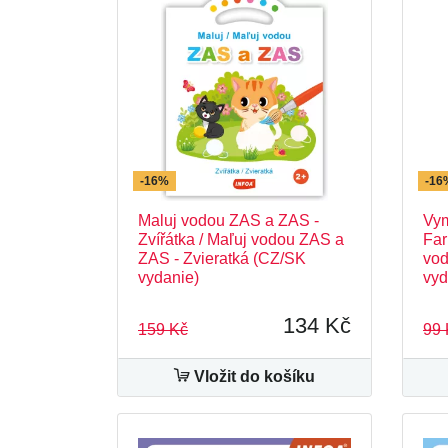
-16%
-16
Maluj vodou ZAS a ZAS -
Vym
Zvířátka / Maľuj vodou ZAS a
Far
ZAS - Zvieratká (CZ/SK
vod
vydanie)
vyd
134 Kč
159 Kč
99 
Vložit do košíku