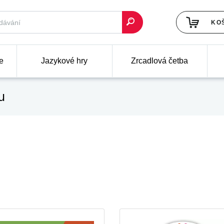
KO
e
Jazykové hry
Zrcadlová četba
u