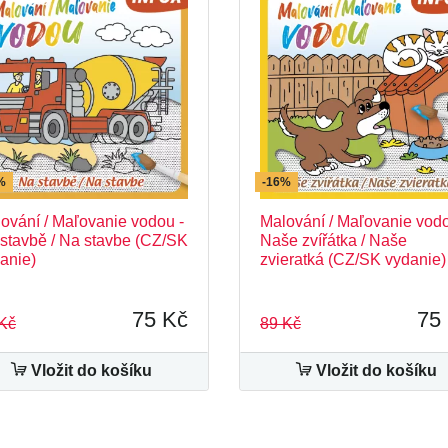
%
-16%
ování / Maľovanie vodou -
Malování / Maľovanie vodo
stavbě / Na stavbe (CZ/SK
Naše zvířátka / Naše
anie)
zvieratká (CZ/SK vydanie)
75 Kč
75
Kč
89 Kč
Vložit do košíku
Vložit do košíku