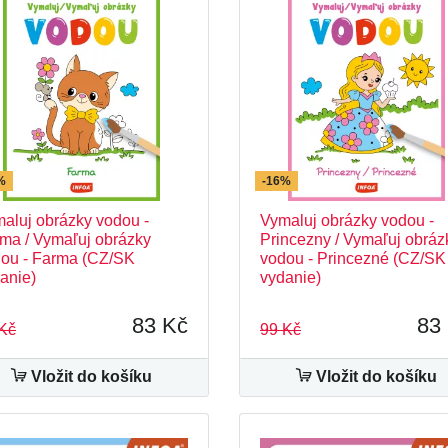
%
-16%
aluj obrázky vodou -
Vymaluj obrázky vodou -
ma / Vymaľuj obrázky
Princezny / Vymaľuj obráz
ou - Farma (CZ/SK
vodou - Princezné (CZ/SK
anie)
vydanie)
83 Kč
83
Kč
99 Kč
Vložit do košíku
Vložit do košíku