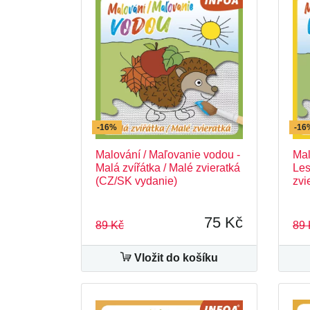
-16%
-16
Malování / Maľovanie vodou -
Mal
Malá zvířátka / Malé zvieratká
Les
(CZ/SK vydanie)
zvi
75 Kč
89 Kč
89 
Vložit do košíku