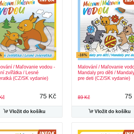
%
-16%
ování / Maľovanie vodou -
Malování / Maľovanie vodo
ní zvířátka / Lesné
Mandaly pro děti / Mandal
eratká (CZ/SK vydanie)
pre deti (CZ/SK vydanie)
75 Kč
75
Kč
89 Kč
Vložit do košíku
Vložit do košíku