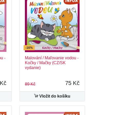
-16%
u -
Malování / Maľovanie vodou -
Kočky / Mačky (CZ/SK
vydanie)
 Kč
75 Kč
89 Kč
Vložit do košíku