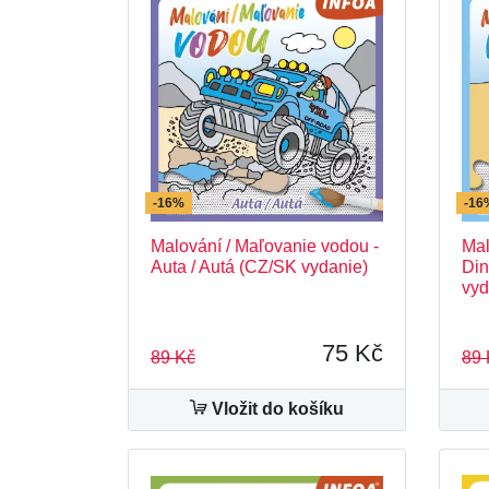
-16%
-16
Malování / Maľovanie vodou -
Mal
Auta / Autá (CZ/SK vydanie)
Din
vyd
75 Kč
89 Kč
89 
Vložit do košíku