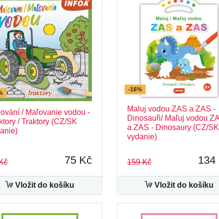
-16%
%
Maluj vodou ZAS a ZAS -
ování / Maľovanie vodou -
Dinosauři/ Maľuj vodou Z
ktory / Traktory (CZ/SK
a ZAS - Dinosaury (CZ/SK
anie)
vydanie)
75 Kč
134
Kč
159 Kč
Vložit do košíku
Vložit do košíku