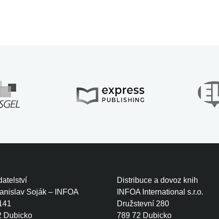
atelství
Distribuce a dovoz knih
tanislav Soják – INFOA
INFOA International s.r.o.
141
Družstevní 280
2 Dubicko
789 72 Dubicko