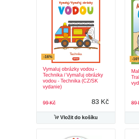
-16%
-16
Vymaluj obrázky vodou -
Mal
Technika / Vymaľuj obrázky
Tra
vodou - Technika (CZ/SK
vyd
vydanie)
83 Kč
99 Kč
89 
Vložit do košíku