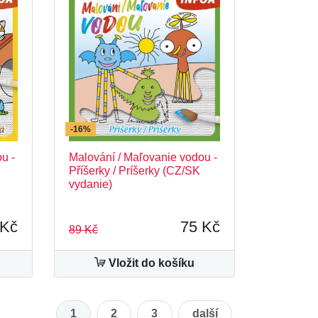
-16%
u -
Malování / Maľovanie vodou -
Příšerky / Príšerky (CZ/SK
vydanie)
 Kč
75 Kč
89 Kč
Vložit do košíku
1
2
3
další