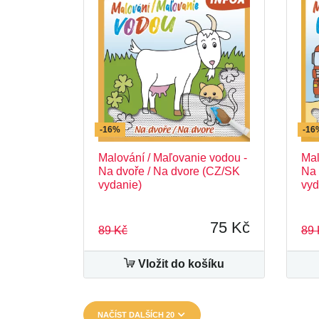
-16%
-16
Malování / Maľovanie vodou -
Mal
Na dvoře / Na dvore (CZ/SK
Na 
vydanie)
vyd
75 Kč
89 Kč
89 
Vložit do košíku
NAČÍST DALŠÍCH 20