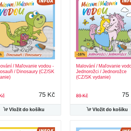
%
-16%
ování / Maľovanie vodou -
Malování / Maľovanie vodo
osauři / Dinosaury (CZ/SK
Jednorožci / Jednorožce
anie)
(CZ/SK vydanie)
75 Kč
75
Kč
89 Kč
Vložit do košíku
Vložit do košíku