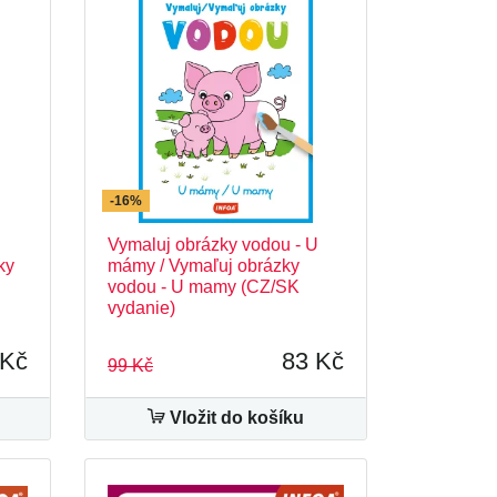
-16%
Vymaluj obrázky vodou - U
ky
mámy / Vymaľuj obrázky
vodou - U mamy (CZ/SK
vydanie)
 Kč
83 Kč
99 Kč
Vložit do košíku