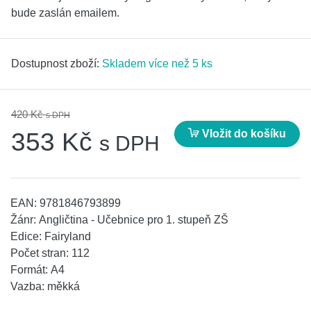
bude zaslán emailem.
Dostupnost zboží:
Skladem více než 5 ks
420 Kč
s DPH
Vložit do košíku
353 Kč
s DPH
EAN:
9781846793899
Žánr:
Angličtina - Učebnice pro 1. stupeň ZŠ
Edice:
Fairyland
Počet stran:
112
Formát:
A4
Vazba:
měkká