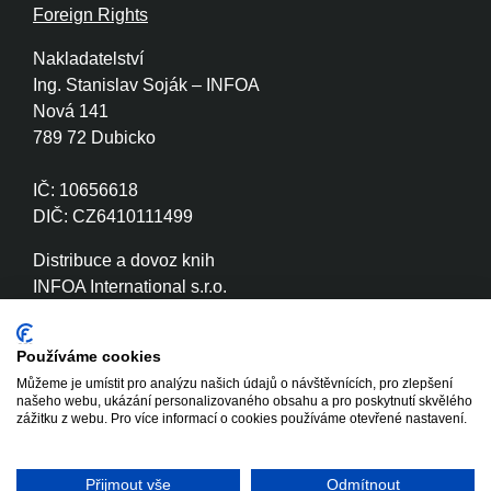
Foreign Rights
Nakladatelství
Ing. Stanislav Soják – INFOA
Nová 141
789 72 Dubicko
IČ: 10656618
DIČ: CZ6410111499
Distribuce a dovoz knih
INFOA International s.r.o.
Družstevní 280
789 72 Dubicko
Používáme cookies
Můžeme je umístit pro analýzu našich údajů o návštěvnících, pro zlepšení
IČ: 26870886
našeho webu, ukázání personalizovaného obsahu a pro poskytnutí skvělého
DIČ: CZ26870886
zážitku z webu. Pro více informací o cookies používáme otevřené nastavení.
Přijmout vše
Odmítnout