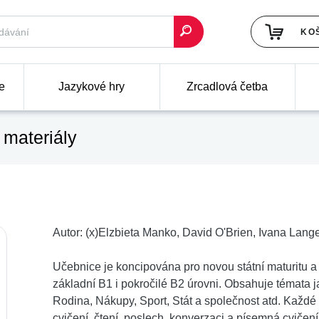
KO
e
Jazykové hry
Zrcadlová četba
materiály
Autor:
(x)Elzbieta Manko, David O'Brien, Ivana Lang
Učebnice je koncipována pro novou státní maturitu a 
základní B1 i pokročilé B2 úrovni. Obsahuje témata 
Rodina, Nákupy, Sport, Stát a společnost atd. Každé 
cvičení, čtení, poslech, konverzaci a písemná cvičení