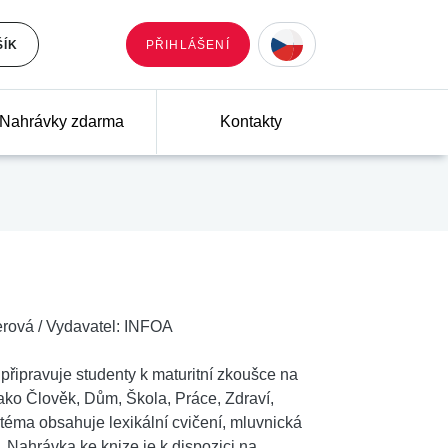
ŠÍK
PŘIHLÁŠENÍ
Nahrávky zdarma
Kontakty
erová
/
Vydavatel:
INFOA
připravuje studenty k maturitní zkoušce na
jako Člověk, Dům, Škola, Práce, Zdraví,
téma obsahuje lexikální cvičení, mluvnická
. Nahrávka ke knize je k dispozici na