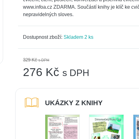
www.infoa.cz ZDARMA. Součástí knihy je klíč ke cvi
nepravidelných sloves.
Dostupnost zboží:
Skladem 2 ks
329 Kč
s DPH
276 Kč
s DPH
UKÁZKY Z KNIHY