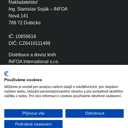
Nakladatelství
Ing. Stanislav Soják – INFOA
Nová 141
789 72 Dubicko
IČ: 10656618
DIČ: CZ6410111499
Distribuce a dovoz knih
INFOA International s.r.o.
Družstevní 280
789 72 Dubicko
Používáme cookies
Můžeme je umístit pro analýzu našich údajů o návštěvnících, pro zlepšení
IČ: 26870886
našeho webu, ukázání personalizovaného obsahu a pro poskytnutí skvělého
DIČ: CZ26870886
zážitku z webu. Pro více informací o cookies používáme otevřené nastavení.
Přijmout vše
Odmítnout
Copyright © 2020 - 2026 INFOA
Tvorba www stránek
International s.r.o.
Winternet
Podrobné nastavení