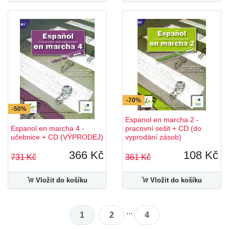
-70%
-50%
Espanol en marcha 2 -
Espanol en marcha 4 -
pracovní sešit + CD (do
učebnice + CD (VÝPRODEJ)
vyprodání zásob)
366 Kč
108 Kč
731 Kč
361 Kč
Vložit do košíku
Vložit do košíku
...
1
2
4