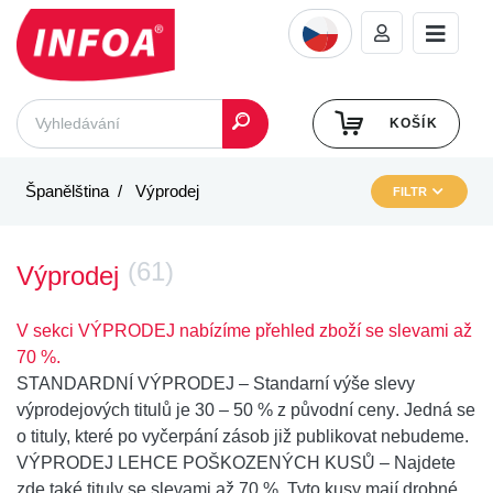
KOŠÍK
Španělština
Výprodej
FILTR
(61)
Výprodej
V sekci VÝPRODEJ nabízíme přehled zboží se slevami až
70 %.
STANDARDNÍ VÝPRODEJ
– Standarní výše slevy
výprodejových titulů je
30 – 50 % z původní ceny
. Jedná se
o tituly, které po vyčerpání zásob již publikovat nebudeme.
VÝPRODEJ LEHCE POŠKOZENÝCH KUSŮ
– Najdete
zde také
tituly se slevami až 70 %
. Tyto kusy mají drobné