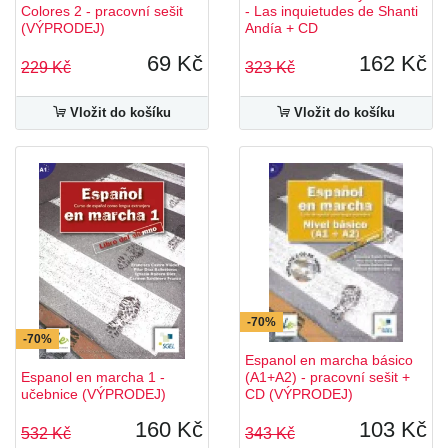
Colores 2 - pracovní sešit
- Las inquietudes de Shanti
(VÝPRODEJ)
Andía + CD
69 Kč
162 Kč
229 Kč
323 Kč
Vložit do košíku
Vložit do košíku
-70%
-70%
Espanol en marcha básico
Espanol en marcha 1 -
(A1+A2) - pracovní sešit +
učebnice (VÝPRODEJ)
CD (VÝPRODEJ)
160 Kč
103 Kč
532 Kč
343 Kč