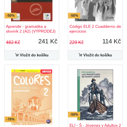
-50%
-50%
Aprende - gramatika a
Código ELE 2 Cuadderno de
slovník 2 (A2) (VÝPRODEJ)
ejercicios
241 Kč
114 Kč
482 Kč
229 Kč
Vložit do košíku
Vložit do košíku
-50%
-70%
ELI - Š - Jóvenes y Adultos 2