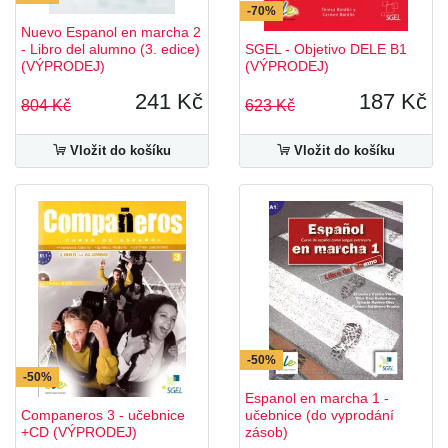
-70%
Nuevo Espanol en marcha 2
- Libro del alumno (3. edice)
SGEL - Objetivo DELE B1
(VÝPRODEJ)
(VÝPRODEJ)
241 Kč
187 Kč
804 Kč
623 Kč
Vložit do košíku
Vložit do košíku
-50%
-50%
Espanol en marcha 1 -
Companeros 3 - učebnice
učebnice (do vyprodání
+CD (VÝPRODEJ)
zásob)