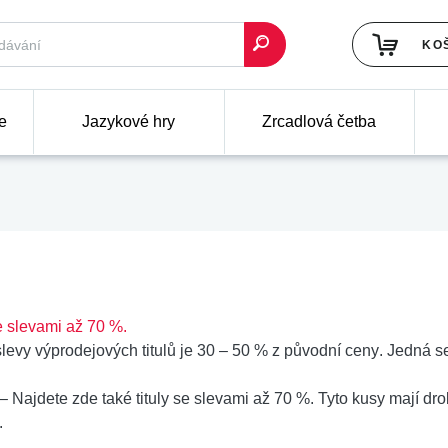
KO
e
Jazykové hry
Zrcadlová četba
 slevami až 70 %.
levy výprodejových titulů je
30 – 50 % z původní ceny
. Jedná se
– Najdete zde také
tituly se slevami až 70 %
. Tyto kusy mají d
.