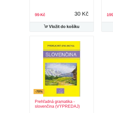
30 Kč
99 Kč
199
Vložit do košíku
-70%
Prehľadná gramatika -
slovenčina (VÝPREDAJ)