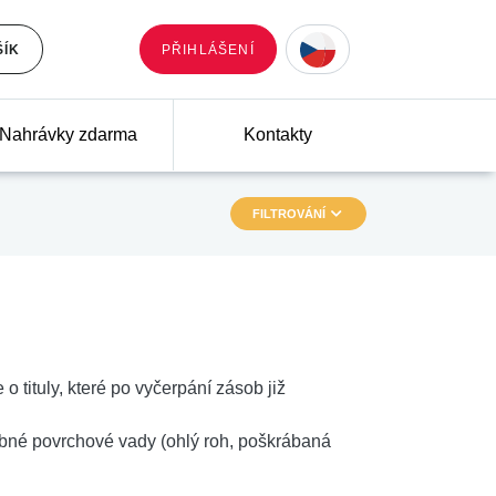
ŠÍK
PŘIHLÁŠENÍ
Nahrávky zdarma
Kontakty
FILTROVÁNÍ
 o tituly, které po vyčerpání zásob již
robné povrchové vady (ohlý roh, poškrábaná