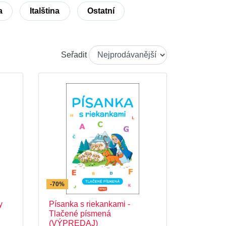
a
Italština
Ostatní
Seřadit
-70%
y
Písanka s riekankami -
Tlačené písmená
(VÝPREDAJ)