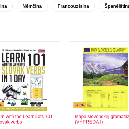
tina
Němčina
Francouzština
Španělštin
%
-70%
rn with the LearnBots 101
Mapa slovenskej gramatik
lovak verbs
(VÝPREDAJ)