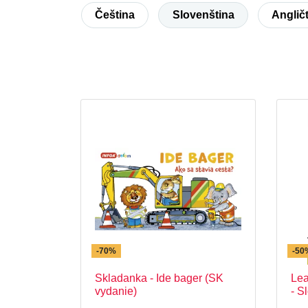
Čeština
Slovenština
Anglič
-70%
-50
Skladanka - Ide bager (SK
Lea
vydanie)
- S