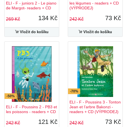
ELI - F - juniors 2 - Le piano
les légumes - readers + CD
de Margot- readers + CD
(VÝPRODEJ)
134 Kč
73 Kč
269 Kč
242 Kč
Vložit do košíku
Vložit do košíku
-70%
-50%
ELI - F - Poussins 3 - Tonton
ELI - F - Poussins 2 - PB3 et
Jean et l’arbre Bakonzi -
les poissons - readers + CD
readers + CD (VÝPRODEJ)
121 Kč
73 Kč
242 Kč
242 Kč