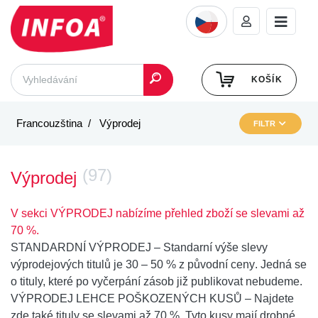
KOŠÍK
Francouzština
Výprodej
FILTR
(97)
Výprodej
V sekci VÝPRODEJ nabízíme přehled zboží se slevami až
70 %.
STANDARDNÍ VÝPRODEJ
– Standarní výše slevy
výprodejových titulů je
30 – 50 % z původní ceny
. Jedná se
o tituly, které po vyčerpání zásob již publikovat nebudeme.
VÝPRODEJ LEHCE POŠKOZENÝCH KUSŮ
– Najdete
zde také
tituly se slevami až 70 %
. Tyto kusy mají drobné