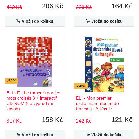
206 Kč
164 Kč
412 Kč
329 Kč
Vložit do košíku
Vložit do košíku
-50%
-50%
ELI - F - Le français par les
mots croisés 3 + interactif
ELI - Mon premier
CD-ROM (do vyprodání
dictionnaire illustré de
zásob)
français - Á l’école
158 Kč
121 Kč
317 Kč
242 Kč
Vložit do košíku
Vložit do košíku