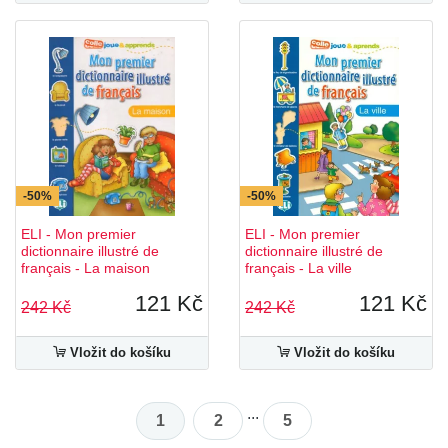
-50%
-50%
ELI - Mon premier
ELI - Mon premier
dictionnaire illustré de
dictionnaire illustré de
français - La maison
français - La ville
121 Kč
121 Kč
242 Kč
242 Kč
Vložit do košíku
Vložit do košíku
...
1
2
5