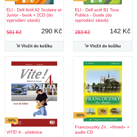
ELI - Delf Actif A2 Scolaire et
ELI - Delf actif B1 Tous
Junior - book + 2CD (do
Publics - Guide (do
vyprodání zásob)
vyprodání zásob)
290 Kč
142 Kč
581 Kč
283 Kč
Vložit do košíku
Vložit do košíku
-50%
-50%
Francouzsky Zn.: «Ihned» +
VITE! 4 - učebnice
audio CD