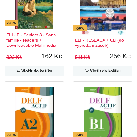
-50%
-50%
ELI - F - Seniors 3 - Sans
famille - readers +
ELI - RÉSEAUX + CD (do
Downloadable Multimedia
vyprodání zásob)
162 Kč
256 Kč
323 Kč
511 Kč
Vložit do košíku
Vložit do košíku
-50%
-50%