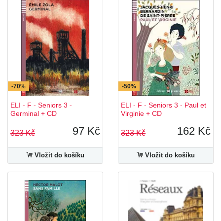
-70%
-50%
ELI - F - Seniors 3 -
ELI - F - Seniors 3 - Paul et
Germinal + CD
Virginie + CD
97 Kč
162 Kč
323 Kč
323 Kč
Vložit do košíku
Vložit do košíku