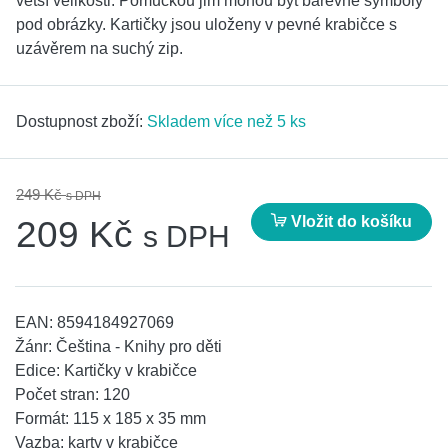
větší velikosti. Pomůckou jim mohou být barevné symboly
pod obrázky. Kartičky jsou uloženy v pevné krabičce s
uzávěrem na suchý zip.
Dostupnost zboží:
Skladem více než 5 ks
249 Kč
s DPH
Vložit do košíku
209 Kč
s DPH
EAN:
8594184927069
Žánr:
Čeština - Knihy pro děti
Edice:
Kartičky v krabičce
Počet stran:
120
Formát:
115 x 185 x 35 mm
Vazba:
karty v krabičce