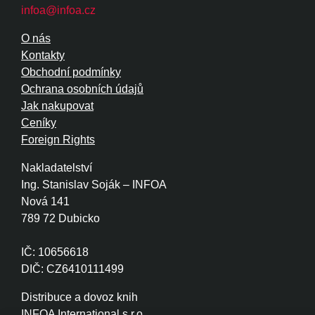
infoa@infoa.cz
O nás
Kontakty
Obchodní podmínky
Ochrana osobních údajů
Jak nakupovat
Ceníky
Foreign Rights
Nakladatelství
Ing. Stanislav Soják – INFOA
Nová 141
789 72 Dubicko
IČ: 10656618
DIČ: CZ6410111499
Distribuce a dovoz knih
INFOA International s.r.o.