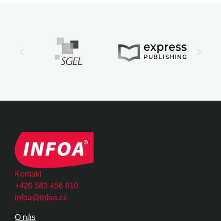
Kontakt
+420 583 456 810
infoa@infoa.cz
O nás