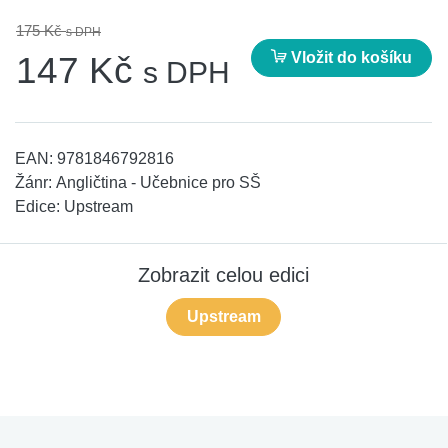
175 Kč
s DPH
Vložit do košíku
147 Kč
s DPH
EAN:
9781846792816
Žánr:
Angličtina - Učebnice pro SŠ
Edice:
Upstream
Zobrazit celou edici
Upstream