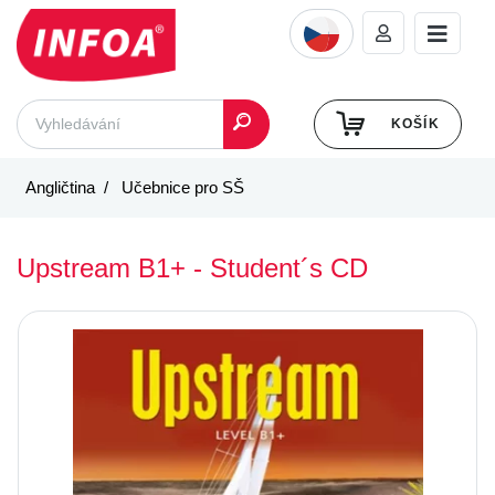
KOŠÍK
Angličtina
Učebnice pro SŠ
Upstream B1+ - Student´s CD