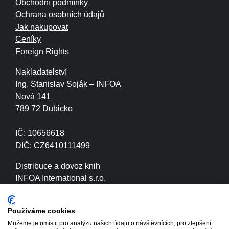
Obchodní podmínky
Ochrana osobních údajů
Jak nakupovat
Ceníky
Foreign Rights
Nakladatelství
Ing. Stanislav Soják – INFOA
Nová 141
789 72 Dubicko
IČ: 10656618
DIČ: CZ6410111499
Distribuce a dovoz knih
INFOA International s.r.o.
Družstevní 280
789 72 Dubicko
Používáme cookies
Můžeme je umístit pro analýzu našich údajů o návštěvnících, pro zlepšení
IČ: 26870886