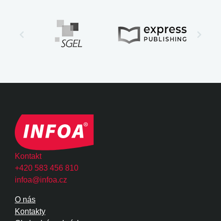
Kontakt
+420 583 456 810
infoa@infoa.cz
O nás
Kontakty