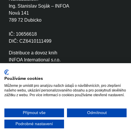
Ing. Stanislav Soják – INFOA
Nová 141
789 72 Dubicko
IČ: 10656618
DIČ: CZ6410111499
Distribuce a dovoz knih
INFOA International s.r.o.
Družstevní 280
789 72 Dubicko
Používáme cookies
Můžeme je umístit pro analýzu našich údajů o návštěvnících, pro zlepšení
IČ: 26870886
našeho webu, ukázání personalizovaného obsahu a pro poskytnutí skvělého
DIČ: CZ26870886
zážitku z webu. Pro více informací o cookies používáme otevřené nastavení.
Přijmout vše
Odmítnout
Copyright © 2020 - 2026 INFOA
Tvorba www stránek
International s.r.o.
Winternet
Podrobné nastavení