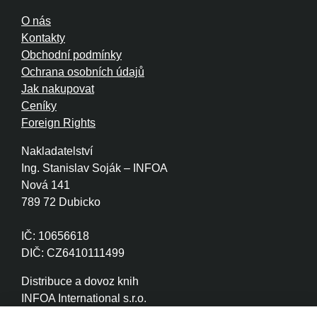
O nás
Kontakty
Obchodní podmínky
Ochrana osobních údajů
Jak nakupovat
Ceníky
Foreign Rights
Nakladatelství
Ing. Stanislav Soják – INFOA
Nová 141
789 72 Dubicko
IČ: 10656618
DIČ: CZ6410111499
Distribuce a dovoz knih
INFOA International s.r.o.
Družstevní 280