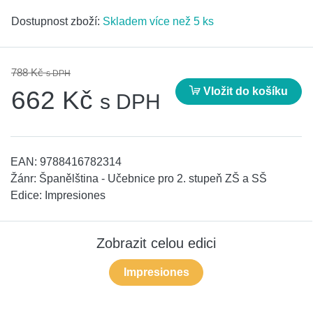
Dostupnost zboží:
Skladem více než 5 ks
788 Kč
s DPH
Vložit do košíku
662 Kč
s DPH
EAN:
9788416782314
Žánr:
Španělština - Učebnice pro 2. stupeň ZŠ a SŠ
Edice:
Impresiones
Zobrazit celou edici
Impresiones