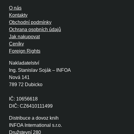
O nás
Kontakty
Obchodní podmínky
Ochrana osobních údajů
Jak nakupovat
Ceníky
Foreign Rights
Nakladatelství
Ing. Stanislav Soják – INFOA
Nová 141
789 72 Dubicko
IČ: 10656618
DIČ: CZ6410111499
Distribuce a dovoz knih
INFOA International s.r.o.
Družstevní 280