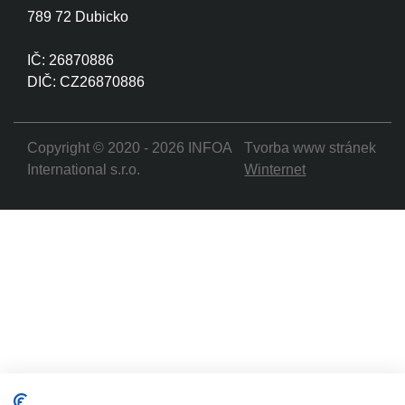
789 72 Dubicko
IČ: 26870886
DIČ: CZ26870886
Copyright © 2020 - 2026 INFOA
Tvorba www stránek
International s.r.o.
Winternet