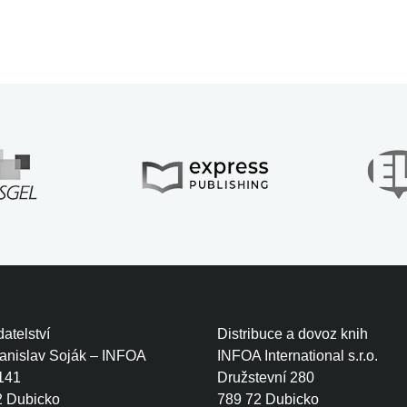
atelství
Distribuce a dovoz knih
tanislav Soják – INFOA
INFOA International s.r.o.
141
Družstevní 280
2 Dubicko
789 72 Dubicko