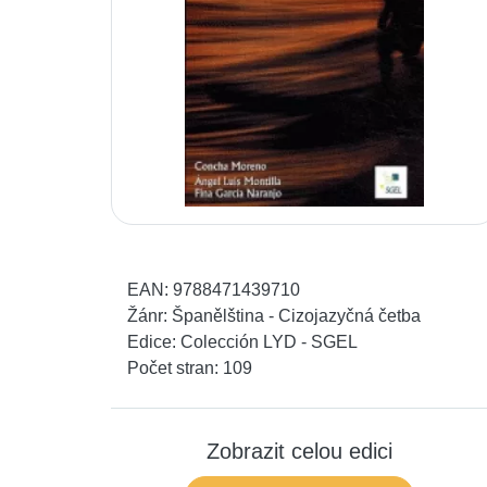
EAN:
9788471439710
Žánr:
Španělština - Cizojazyčná četba
Edice:
Colección LYD - SGEL
Počet stran:
109
Zobrazit celou edici