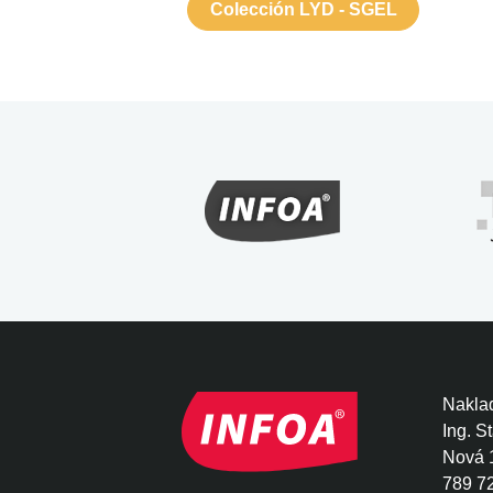
Colección LYD - SGEL
Naklad
Ing. S
Nová 
789 7