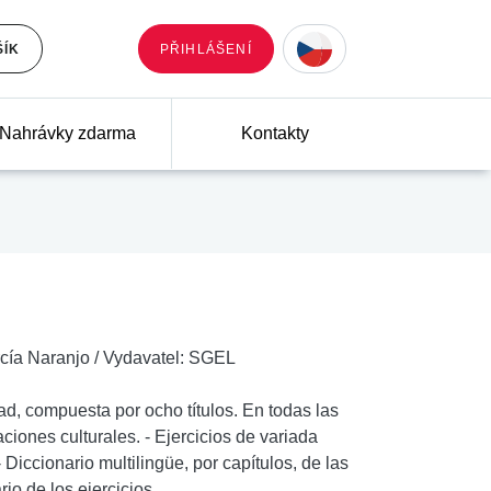
ŠÍK
PŘIHLÁŠENÍ
Nahrávky zdarma
Kontakty
cía Naranjo
/
Vydavatel:
SGEL
ad, compuesta por ocho títulos. En todas las
ciones culturales. - Ejercicios de variada
- Diccionario multilingüe, por capítulos, de las
io de los ejercicios.