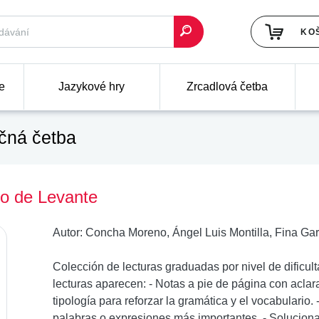
KO
e
Jazykové hry
Zrcadlová četba
čná četba
to de Levante
Autor:
Concha Moreno, Ángel Luis Montilla, Fina Gar
Colección de lecturas graduadas por nivel de dificult
lecturas aparecen: - Notas a pie de página con aclara
tipología para reforzar la gramática y el vocabulario. 
palabras o expresiones más importantes. - Solucionar