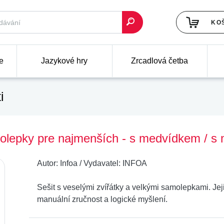
KO
e
Jazykové hry
Zrcadlová četba
i
olepky pre najmenších - s medvídkem / s
Autor:
Infoa
/
Vydavatel:
INFOA
Sešit s veselými zvířátky a velkými samolepkami. Jeji
manuální zručnost a logické myšlení.