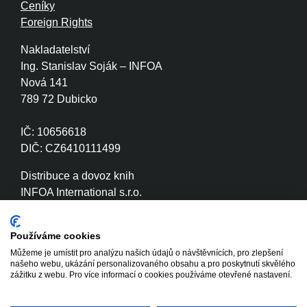
Ceníky
Foreign Rights
Nakladatelství
Ing. Stanislav Soják – INFOA
Nová 141
789 72 Dubicko
IČ: 10656618
DIČ: CZ6410111499
Distribuce a dovoz knih
INFOA International s.r.o.
Družstevní 280
789 72 Dubicko
Používáme cookies
Můžeme je umístit pro analýzu našich údajů o návštěvnících, pro zlepšení
IČ: 26870886
našeho webu, ukázání personalizovaného obsahu a pro poskytnutí skvělého
DIČ: CZ26870886
zážitku z webu. Pro více informací o cookies používáme otevřené nastavení.