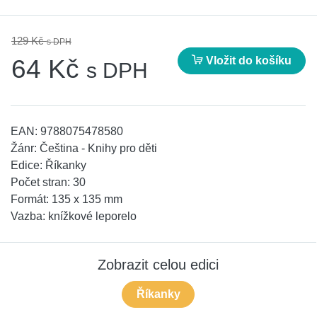
129 Kč
s DPH
Vložit do košíku
64 Kč
s DPH
EAN:
9788075478580
Žánr:
Čeština - Knihy pro děti
Edice:
Říkanky
Počet stran:
30
Formát:
135 x 135 mm
Vazba:
knížkové leporelo
Zobrazit celou edici
Říkanky